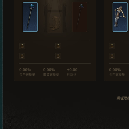
0.00%
0.00%
+0.00
0.00%
金幣尋獲量
魔寶尋獲率
經驗值
金幣尋獲量
最近更新於 