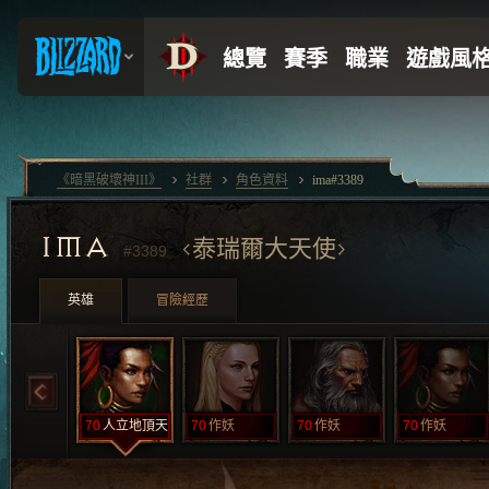
《暗黑破壞神III》
社群
角色資料
ima#3389
IMA
泰瑞爾大天使
#3389
英雄
冒險經歷
70
人立地頂天
70
作妖
70
作妖
70
作妖