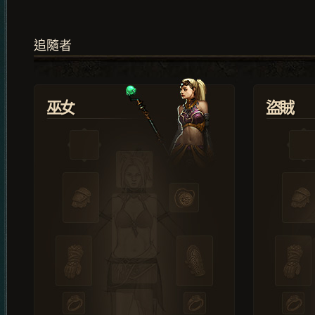
追隨者
巫女
盜賊