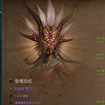
獄牙披
431 
獄牙外
499 
獄牙護
732 
裝備加成
6,688 智力
5,349 體能
獄牙腿
爆擊機率提高 34.5%