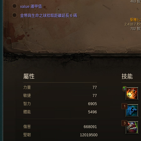
463 
value 護甲值
金幣與生命之球拾取距離延長 6 碼
聖穫匕
2,418.7 
702 
屬性
技能
力量
77
敏捷
77
智力
6905
體能
5496
傷害
668091
堅韌
12019500