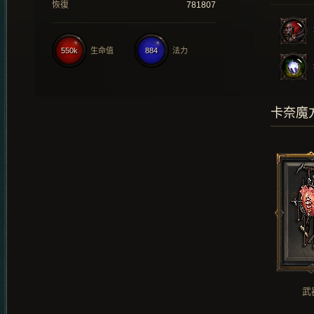
恢復
781807
550k
生命值
884
法力
卡奈魔
武