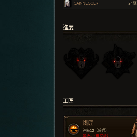
GAINNEGGER
24
級
進度
工匠
鐵匠
等級
12
（普通）
等級
–
（專家級）