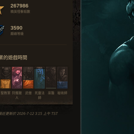
267986
精英怪擊殺數
3590
顛峰等級
業的遊戲時間
聖教軍
狩魔獵
武僧
死靈法
巫醫
秘術師
人
師
最近更新於 2026-7-12 3:15 上午 TST