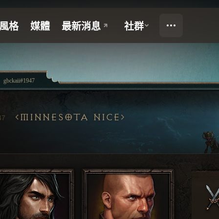
gbckaii#1947
MINNESOTA NICE
47