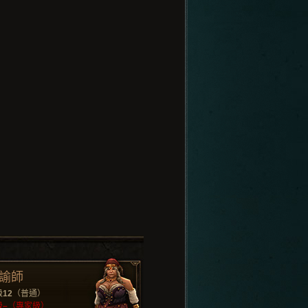
諭師
級
12
（普通）
級
–
（專家級）