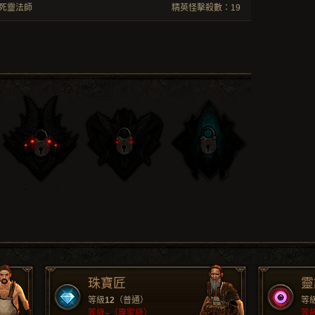
死靈法師
精英怪擊殺數：19
珠寶匠
靈
等級
12
（普通）
等
等級
–
（專家級）
等