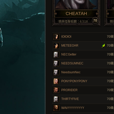
CHEATAH
70
精英怪擊殺數：6,518
精
IOIOIOI
70
級
METEEOAR
70
級
NECGetter
70
級
NEEDSUMNEC
70
級
NeedsumNec
70
級
PONYPONYPONY
70
級
PRORIDER
70
級
THIRTYFIVE
70
級
WAVYYYYYYYY
70
級