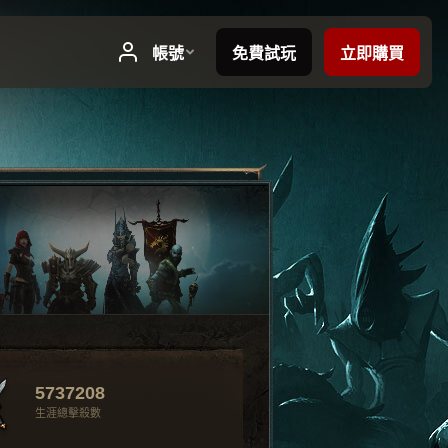
5737208
生涯總擊殺數