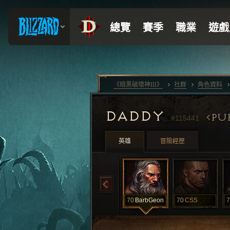
《暗黑破壞神III》
社群
角色資料
DADDY
PU
#115441
英雄
冒險經歷
70
BarbGeon
70
CSS
7