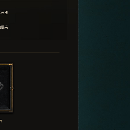
意高漲
勵風采
石