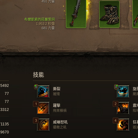
451 力量
布爾凱索的莊嚴誓詞
1,953.2 秒傷
681 力量
技能
5492
撕裂
旋
77
摧殘
颶
77
躍擊
震
3312
飛來橫禍
陷
威嚇怒吼
狂
71135
擾敵之吼
毀
29670