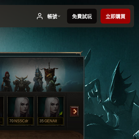
zzyTwo
70
NSSCdr
35
GENAlt
1
GEN
1
StshTtrisHC