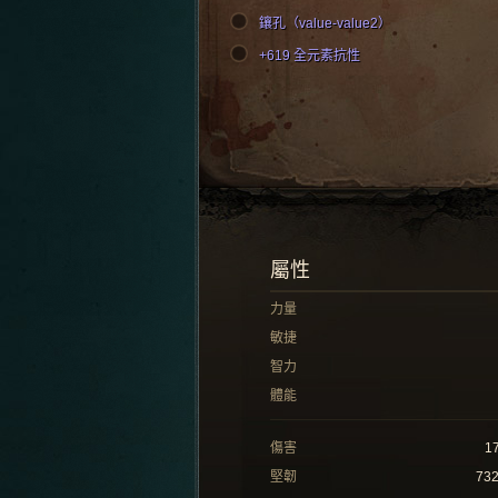
鑲孔（value-value2）
+619 全元素抗性
屬性
力量
敏捷
智力
體能
傷害
1
堅韌
73