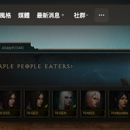
dAddy#115441
RPLE PEOPLE EATERS
0
DSS
70
GED
70
GEN
70
MSS
70
MissWi