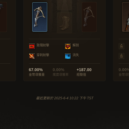
致殘射擊
解剖
穿刺射擊
消失
67.00%
0.00%
+187.00
0.00
金幣尋獲量
魔寶尋獲率
經驗值
金幣尋
最近更新於 2025-6-4 10:22 下午 TST