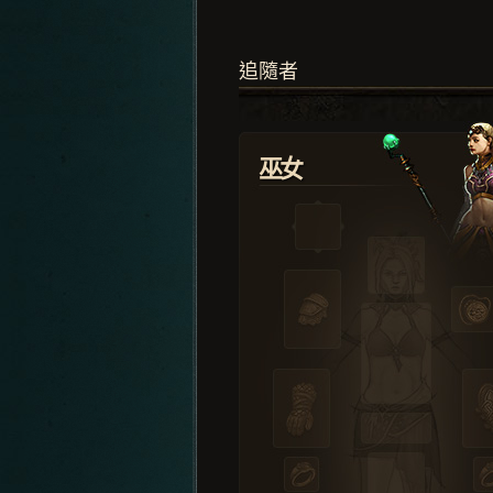
追隨者
巫女