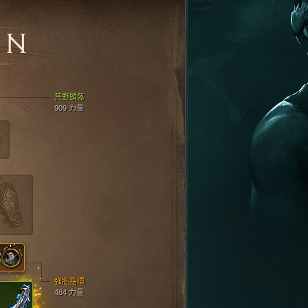
ON
荒野頭盔
909 力量
強壯指環
484 力量