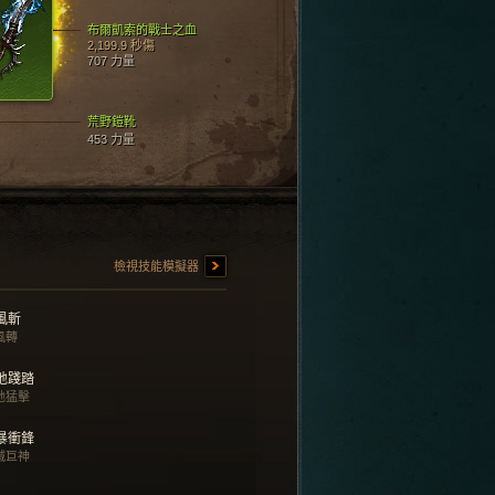
布爾凱索的戰士之血
2,199.9 秒傷
707 力量
荒野鎧靴
453 力量
檢視技能模擬器
風斬
風轉
地踐踏
地猛擊
暴衝鋒
滅巨神