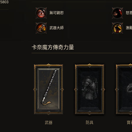
75803
無可饒恕
怒
武器大師
激
卡奈魔方傳奇力量
武器
防具
寶