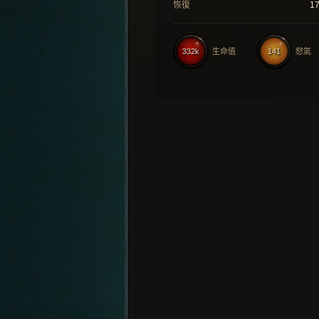
恢復
1
332k
生命值
141
怒氣