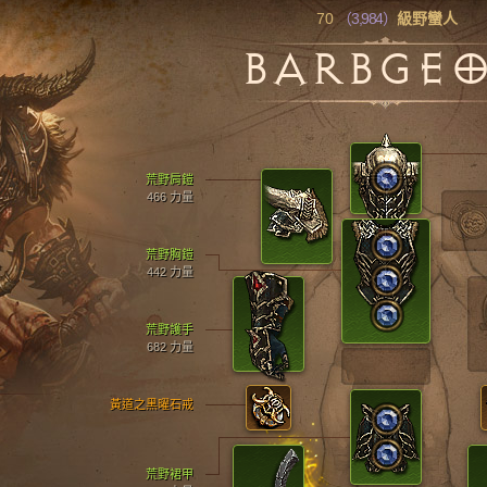
70
（3,984）
級野蠻人
BARBGE
荒野肩鎧
466 力量
荒野胸鎧
442 力量
荒野護手
682 力量
黃道之黑曜石戒
荒野裙甲