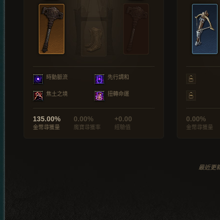
時動脈流
先行調和
焦土之境
扭轉命運
135.00%
0.00%
+0.00
0.00%
金幣尋獲量
魔寶尋獲率
經驗值
金幣尋獲量
最近更新於 