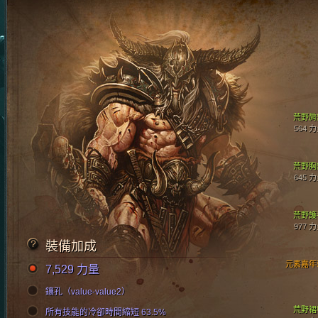
荒野肩
564 
荒野胸
645 
荒野護
977 
裝備加成
元素嘉年
7,529 力量
鑲孔（value-value2）
荒野裙
所有技能的冷卻時間縮短 63.5%