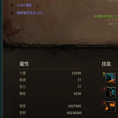
637 
4,089 體能
爆擊機率提高 43%
布爾凱索的戰士之
2,763.1 
965 
屬性
技能
力量
15246
敏捷
77
智力
77
體能
4236
傷害
4327840
堅韌
50238300