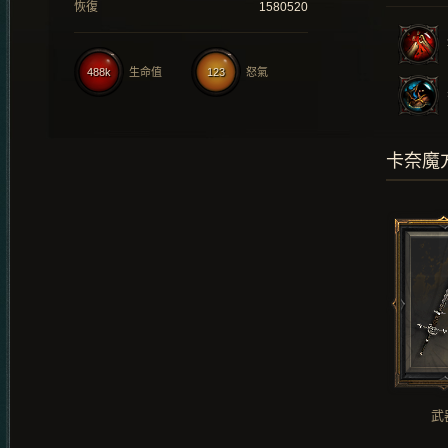
恢復
1580520
488k
生命值
123
怒氣
卡奈魔
武