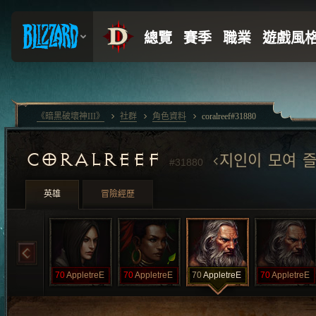
《暗黑破壞神III》
社群
角色資料
coralreef#31880
CORALREEF
지인이 모여 
#31880
英雄
冒險經歷
70
AppletreE
70
AppletreE
70
AppletreE
70
AppletreE