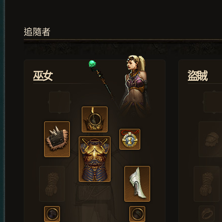
追隨者
巫女
盜賊