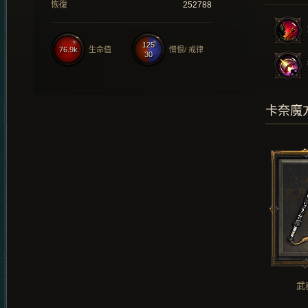
恢復
252788
125
76.9k
生命值
憎恨/ 戒律
30
卡奈魔
武