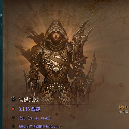
裝備加成
獄火妖
3,146 敏捷
469 
鑲孔（value-value2）
擊殺怪物獲得的經驗值 value