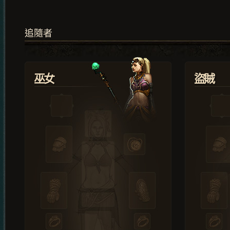
追隨者
巫女
盜賊