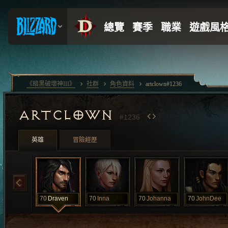
《暗黑破壞神III》
社群
角色資料
artclown#1236
ARTCLOWN
#1236
英雄
冒險經歷
70
Draven
70
Inna
70
Johanna
70
JohnDee