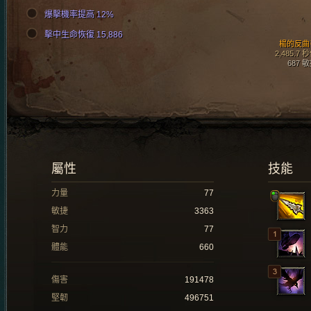
爆擊機率提高 12%
擊中生命恢復 15,886
楊的反曲
2,485.7 
687 
屬性
技能
力量
77
敏捷
3363
智力
77
體能
660
傷害
191478
堅韌
496751