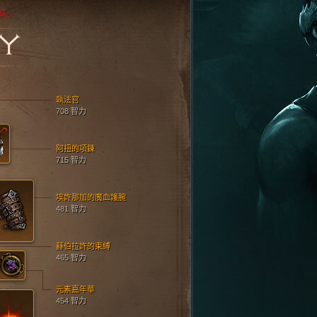
式
XY
執法官
708 智力
阿扭的項鍊
715 智力
埃許那加的魔血護腕
481 智力
赫伯拉許的束縛
465 智力
元素嘉年華
454 智力