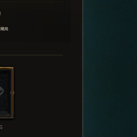
畏
衡戰局
石