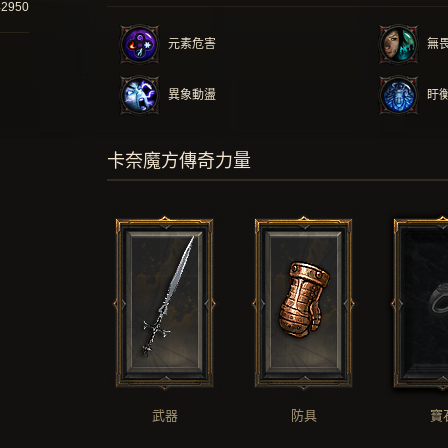
42950
元素危害
無
異象動盪
盱
卡奈魔方傳奇力量
武器
防具
寶