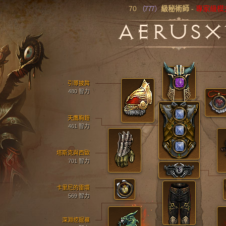
70
（777）
級秘術師
-
專家級模
AERUS
引導披肩
480 智力
天鷹胸鎧
461 智力
塔斯克與西歐
701 智力
卡里尼的雷環
569 智力
深淵挖掘褲