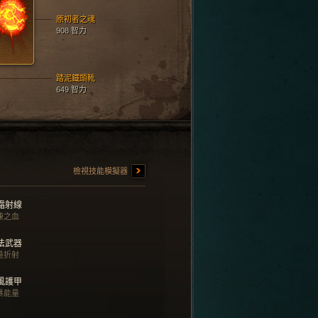
原初者之魂
908 智力
踏泥鐵頭靴
649 智力
檢視技能模擬器
霜射線
凍之血
法武器
量折射
風護甲
暴能量