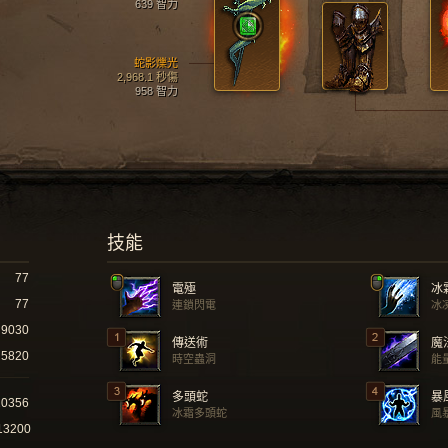
639 智力
蛇影爍光
2,968.1 秒傷
958 智力
技能
77
電殛
冰
77
連鎖閃電
冰
9030
傳送術
魔
5820
時空蟲洞
能
多頭蛇
暴
20356
冰霜多頭蛇
風
13200