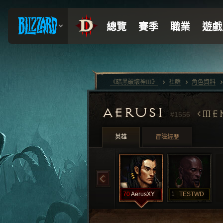
《暗黑破壞神III》
社群
角色資料
AERUS1
MEN
#1556
英雄
冒險經歷
70
AerusXY
1
TESTWD