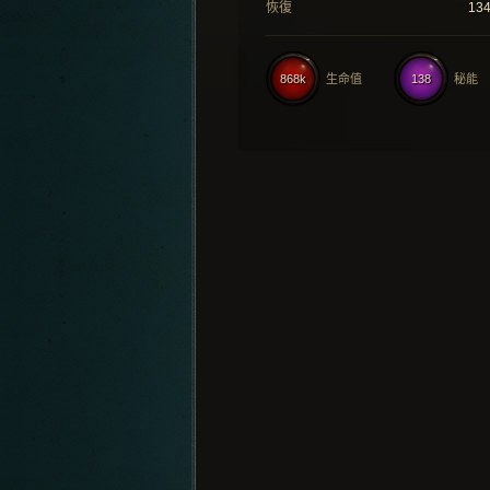
恢復
13
868k
生命值
138
秘能