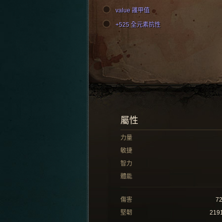
value 護甲值
+525 全元素抗性
屬性
力量
敏捷
智力
體能
傷害
7
堅韌
219