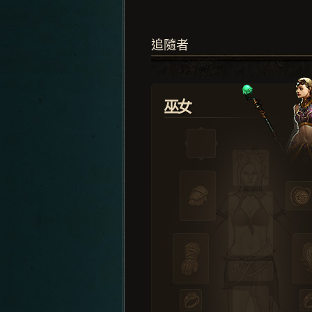
追隨者
巫女