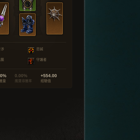
干涉
忠誠
猛襲
守護者
00%
0.00%
+554.00
獲量
魔寶尋獲率
經驗值