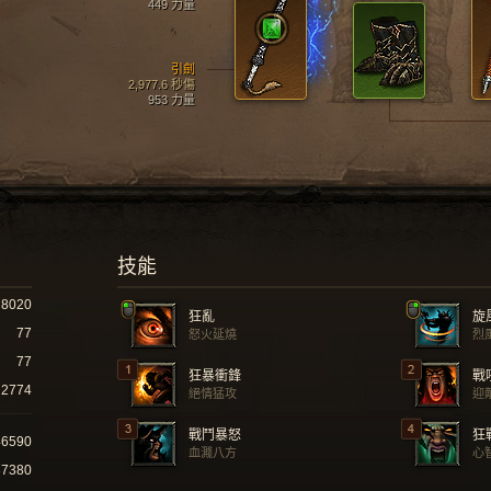
449 力量
引劍
2,977.6 秒傷
953 力量
技能
8020
狂亂
旋
77
怒火延燒
烈
77
狂暴衝鋒
戰
2774
絕情猛攻
迎
戰鬥暴怒
狂
46590
血濺八方
心
37380