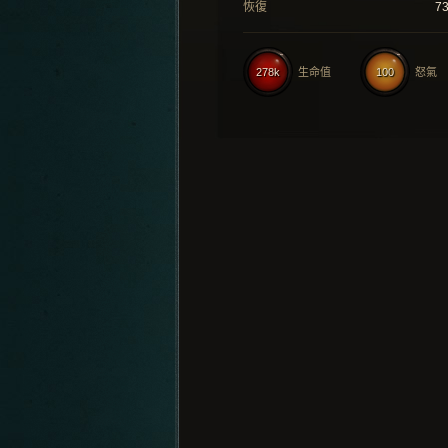
恢復
7
278k
生命值
100
怒氣