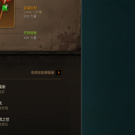
迴盪狂怒
2,895.7 秒傷
938 力量
荒野鎧靴
435 力量
檢視技能模擬器
風斬
風剪
吼
敵怒喝
戰之怒
智瘋狂