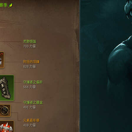
賽季
荒野頭盔
703 力量
阿扭的項鍊
828 力量
守護者之偏折
564 力量
守護者之腰盒
491 力量
元素嘉年華
419 力量