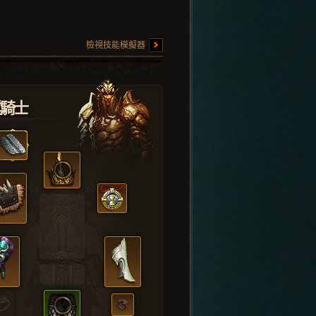
檢視技能模擬器
堂騎士