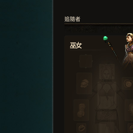
追隨者
巫女