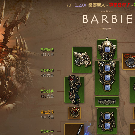
70
（1,290）
級野蠻人
-
專家級模式
-
BARBIE
荒野肩鎧
428 力量
荒野胸鎧
493 力量
荒野護手
682 力量
強壯指環
420 力量
荒野裙甲