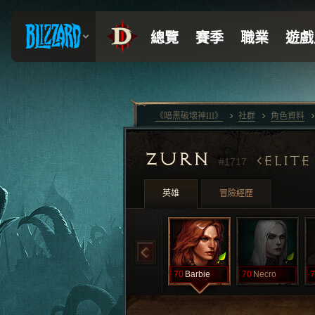
《暗黑破壞神III》
社群
角色資料
ZURN
ELITE
#1717
英雄
冒險經歷
70
Barbie
70
Necro
7