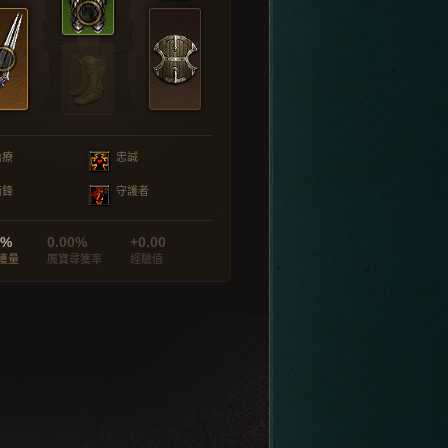
治療
忠誠
衝鋒
守護者
0%
0.00%
+0.00
獲量
魔寶尋獲率
經驗值