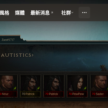
Zurn#1717
 AUTISTICS
0
Nruz
70
Patrick
70
Patrick
70
PewPew
70
Sader