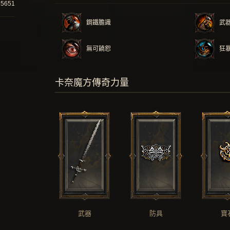
35651
鋼鐵膽識
武
無可饒恕
狂
卡奈魔方傳奇力量
武器
防具
寶