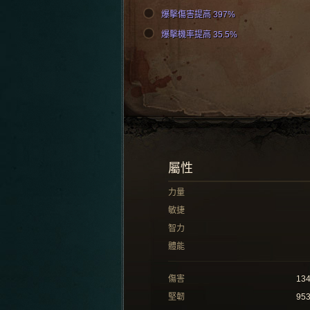
爆擊傷害提高 397%
爆擊機率提高 35.5%
屬性
力量
敏捷
智力
體能
傷害
13
堅韌
95