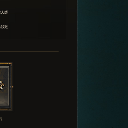
器大師
暴殺戮
石