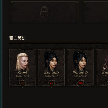
陣亡英雄
Kaneki
WardrunaIX
WardrunaX
Ward
2019-12-29
2019-09-10
2019-09-12
201
65
70
66