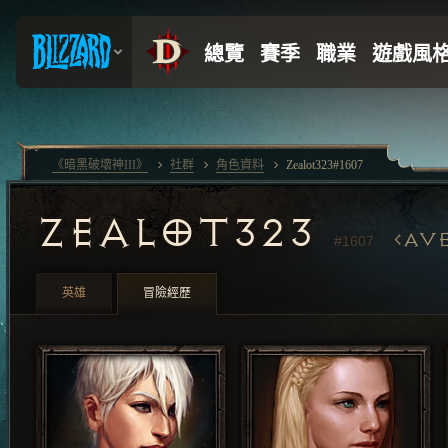
《暗黑破壞神III》
社群
角色資料
Zealot323#1607
ZEALOT323
AV
#1607
英雄
冒險經歷