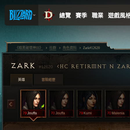
《暗黑破壞神III》
社群
角色資料
Zark#12620
ZARK
HC RETIRMNT N ZA
#12620
英雄
冒險經歷
70
Jouffa
70
Jouffa
70
Kumi
70
Malenia