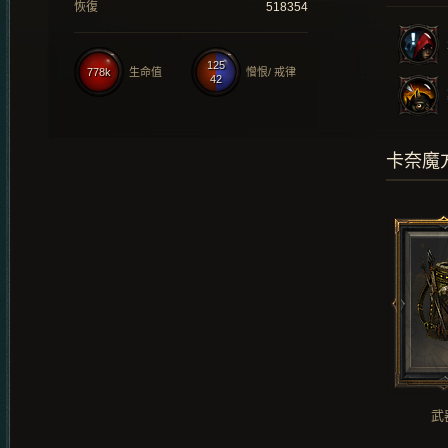
恢復
518354
125
778k
生命值
憎恨/ 戒律
42
卡奈魔
武