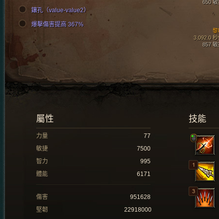
650 
鑲孔（value-value2）
爆擊傷害提高 367%
黎
3,092.0 
857 
屬性
技能
力量
77
敏捷
7500
智力
995
體能
6171
傷害
951628
堅韌
22918000