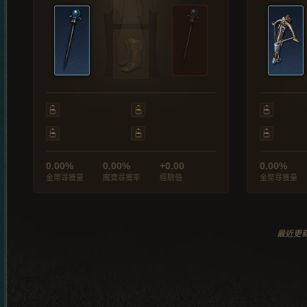
0.00%
0.00%
+0.00
0.00%
金幣尋獲量
魔寶尋獲率
經驗值
金幣尋獲量
最近更新於 