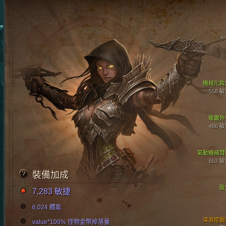
機械化肩
558 
電鍍外
486 
氣動機械臂
653 
裝備加成
致
7,283 敏捷
6,024 體能
深淵挖掘
value*100% 怪物金幣掉落量