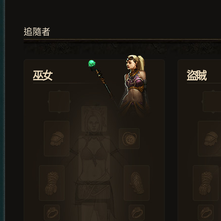
追隨者
巫女
盜賊