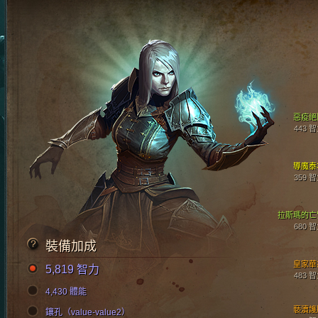
惡疫絕
443 
導魔泰
359 
拉斯瑪的亡
680 
裝備加成
皇家華
5,819 智力
483 
4,430 體能
褻瀆護
鑲孔（value-value2）