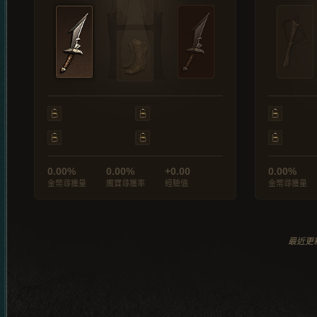
0.00%
0.00%
+0.00
0.00%
金幣尋獲量
魔寶尋獲率
經驗值
金幣尋獲量
最近更新於