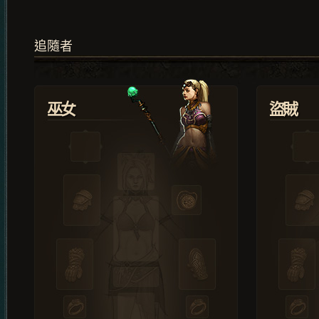
追隨者
巫女
盜賊