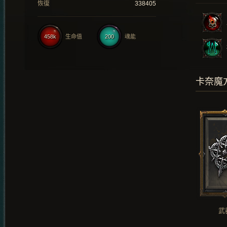
恢復
338405
458k
生命值
200
魂能
卡奈魔
武