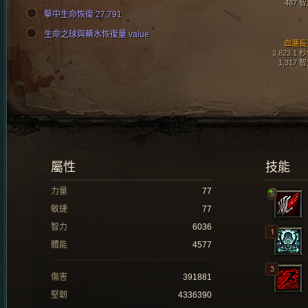
487 
擊中生命恢復 27,791
生命之球與藥水恢復量 value
血潮長
3,823.1 
1,317 
屬性
技能
力量
77
敏捷
77
智力
6036
體能
4577
傷害
391881
堅韌
4336390