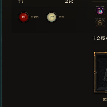
恢復
25142
11k
生命值
102
忿怒
卡奈魔
武