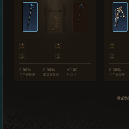
0.00%
0.00%
+0.00
0.00%
金幣尋獲量
魔寶尋獲率
經驗值
金幣尋獲量
最近更新於 