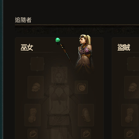
追隨者
巫女
盜賊