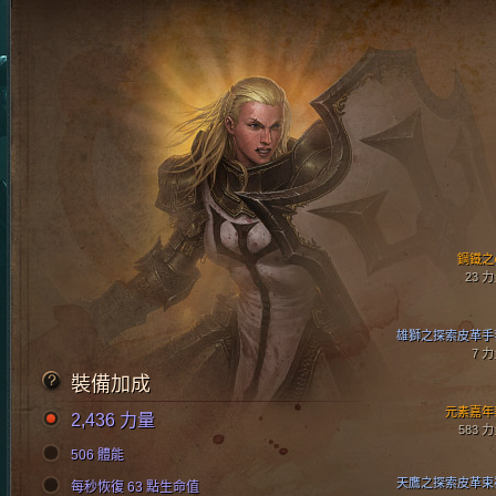
鋼鐵之
23 
雄獅之探索皮革手
7 
裝備加成
元素嘉年
2,436 力量
583 
506 體能
天鷹之探索皮革束
每秒恢復 63 點生命值