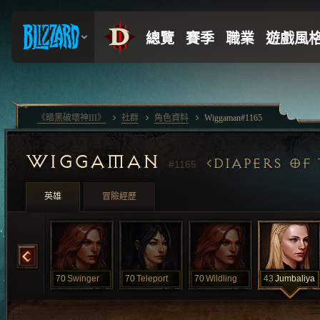
《暗黑破壞神III》
社群
角色資料
Wiggaman#1165
WIGGAMAN
DIAPERS OF
#1165
英雄
冒險經歷
Spinner
70
Swinger
70
Teleport
70
Wildling
43
Jumbaliya