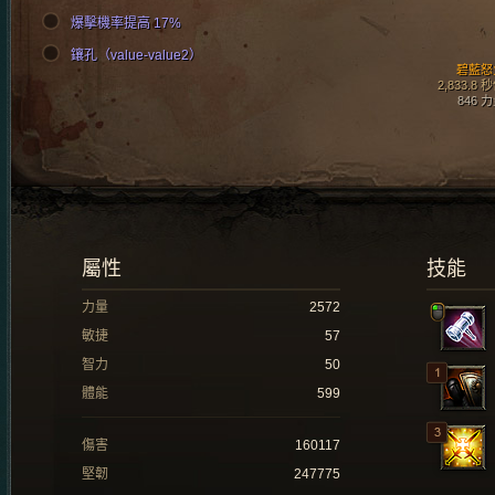
爆擊機率提高 17%
鑲孔（value-value2）
碧藍怒
2,833.8 
846 
屬性
技能
力量
2572
敏捷
57
智力
50
體能
599
傷害
160117
堅韌
247775