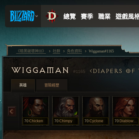
《暗黑破壞神III》
社群
角色資料
Wiggaman#1165
WIGGAMAN
DIAPERS OF
#1165
英雄
冒險經歷
70
Chicken
70
Chimpy
70
Cyclone
70
Diablowalk