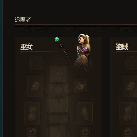
追隨者
巫女
盜賊