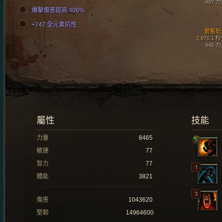
497 
爆擊傷害提高 406%
+747 全元素抗性
碧藍怒
2,976.1 
946 
屬性
技能
力量
8465
敏捷
77
智力
77
體能
3821
傷害
1043620
堅韌
14964600