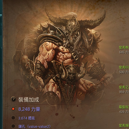
蠻夷脊
645 
蠻夷印
500 
蠻夷之
959 
裝備加成
羅盤玫
8,248 力量
426 
3,674 體能
蠻夷護
鑲孔（value-value2）