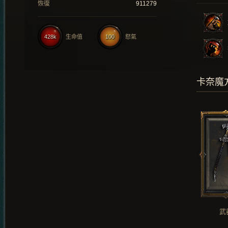
恢復
911279
428k
生命值
100
怒氣
卡奈魔
武