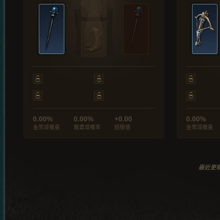
0.00%
0.00%
+0.00
0.00%
金幣尋獲量
魔寶尋獲率
經驗值
金幣尋獲量
最近更新於 