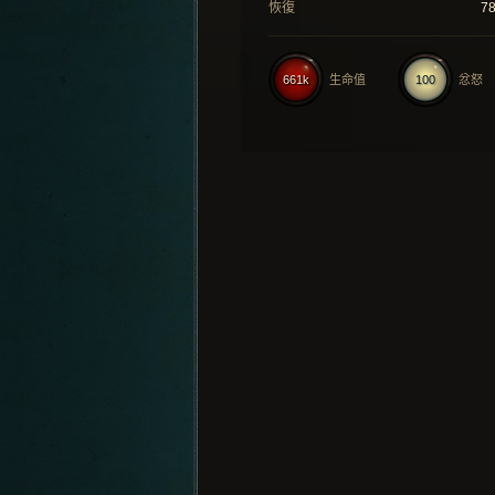
恢復
7
661k
生命值
100
忿怒