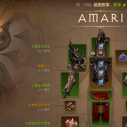
70
（700）
賽季
級聖教軍
-
AMARI
召魔者的重負
491 體能
鋼鐵之心
457 體能
召魔者的驕傲
670 體能
布爾凱索的婚戒
610 體能
克里森船長的推褲