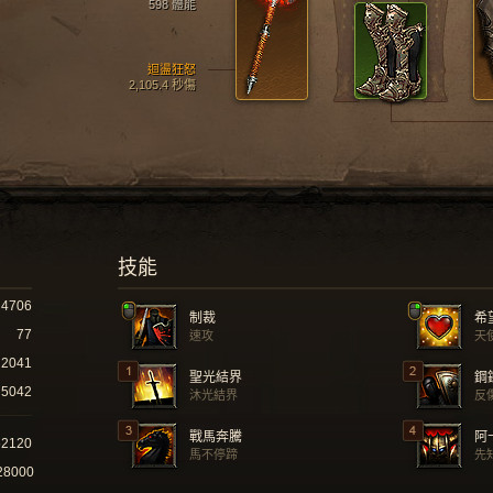
598 體能
迴盪狂怒
2,105.4 秒傷
技能
4706
制裁
希
77
速攻
天
2041
聖光結界
鋼
5042
沐光結界
反
戰馬奔騰
阿
52120
馬不停蹄
先
28000