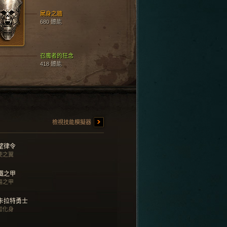
屍身之牆
680 體能
召魔者的狂念
418 體能
檢視技能模擬器
望律令
使之翼
鐵之甲
傷之甲
卡拉特勇士
知化身