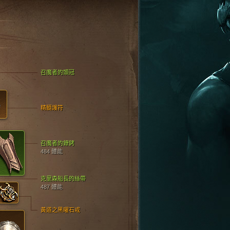
召魔者的頭冠
精髓護符
召魔者的鐐銬
484 體能
克里森船長的絲帶
487 體能
黃道之黑曜石戒