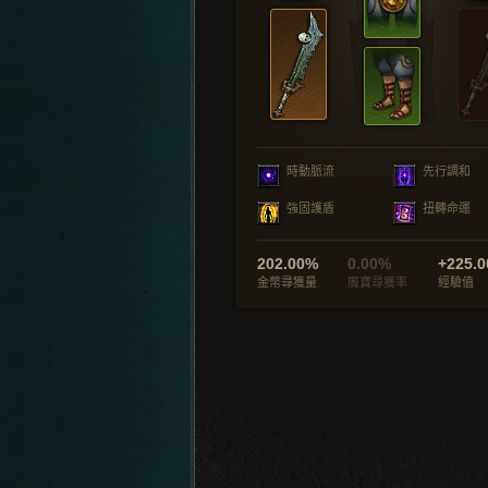
時動脈流
先行調和
強固護盾
扭轉命運
202.00%
0.00%
+225.0
金幣尋獲量
魔寶尋獲率
經驗值