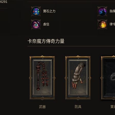
86291
寶石之力
指
虔信
律
卡奈魔方傳奇力量
武器
防具
寶