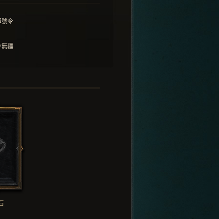
揮號令
令無疆
石