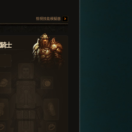
檢視技能模擬器
堂騎士