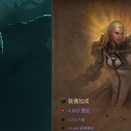
裝備加成
4,895 體能
4,223 力量
24,864 荊棘傷害