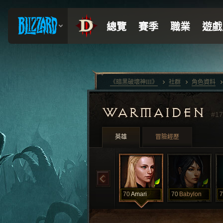
《暗黑破壞神III》
社群
角色資料
WARMAIDEN
#17
英雄
冒險經歷
70
Amari
70
Babylon
7