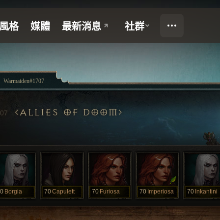
Warmaiden#1707
ALLIES OF DOOM
07
0
Borgia
70
Capulett
70
Furiosa
70
Imperiosa
70
Inkantini