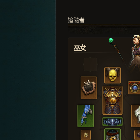
追隨者
巫女