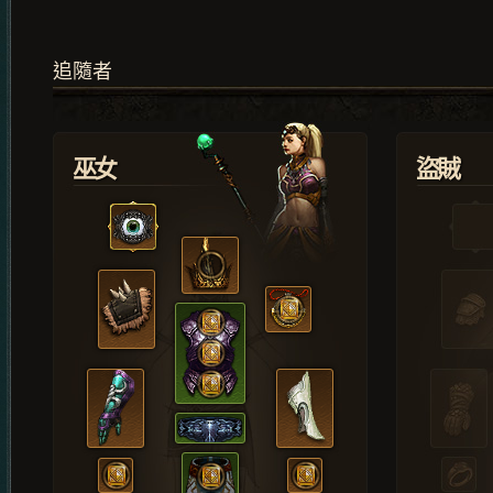
追隨者
巫女
盜賊