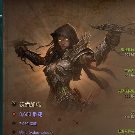
機械化肩
608 
電鍍外
641 
氣動機械臂
906 
裝備加成
克
8,683 敏捷
470 
7,060 體能
低溫陰極長
鑲孔（value-value2）