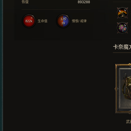
恢復
893288
125
822k
生命值
憎恨/ 戒律
39
卡奈魔
武