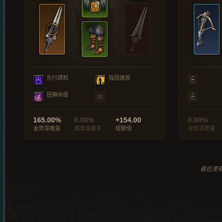
先行調和
強固護盾
扭轉命運
165.00%
0.00%
+154.00
0.00%
金幣尋獲量
魔寶尋獲率
經驗值
金幣尋獲量
最近更新於 