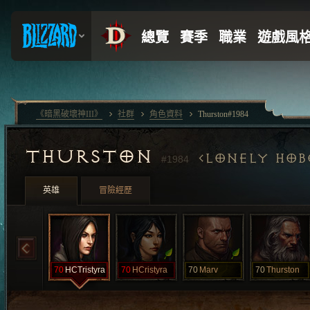
《暗黑破壞神III》
社群
角色資料
Thurston#1984
THURSTON
LONELY HOB
#1984
英雄
冒險經歷
70
HCTristyra
70
HCristyra
70
Marv
70
Thurston