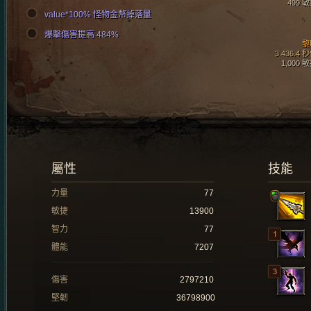
499 
value*100% 怪物金幣掉落量
爆擊傷害提高 484%
黎
3,436.4 
1,000 
屬性
技能
力量
77
敏捷
13900
智力
77
體能
7207
傷害
2797210
堅韌
36798900