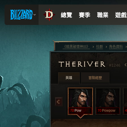
《暗黑破壞神III》
社群
角色資料
THERIVER
#1246
英雄
冒險經歷
70
Pow
70
Powpow
4