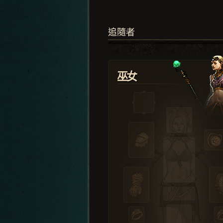
追隨者
巫女