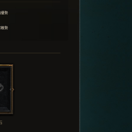
略優勢
察敵勢
石