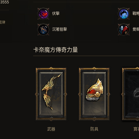
43555
伏擊
戰
 戒律
沉著狙擊
覺
卡奈魔方傳奇力量
武器
防具
寶