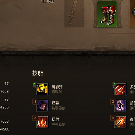
433 敏捷
技能
77
縛影彈
多
7058
連環鎖
全
77
煙幕
蓄
4235
特製隱幕
激
掃射
復
97603
導彈風暴
黑
64500