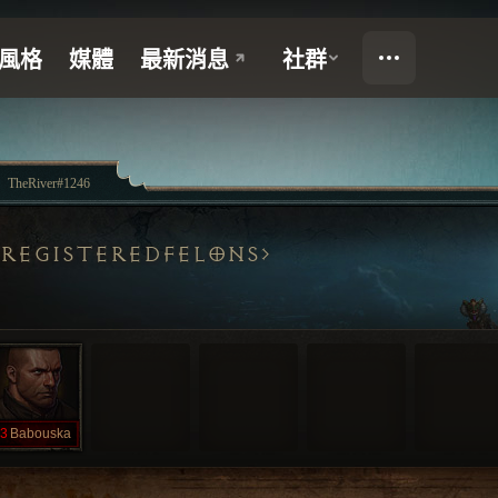
TheRiver#1246
REGISTEREDFELONS
3
Babouska