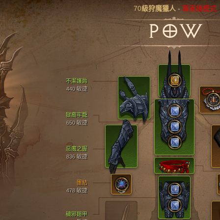
70
級狩魔獵人
-
專家級模式
POW
不潔護肩
440 敏捷
獄裔牢籠
650 敏捷
惡魔之握
836 敏捷
團結
478 敏捷
穢邪鎧甲