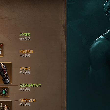
厄咒面容
659 敏捷
阿扭的項鍊
745 敏捷
澄明裹腕
479 敏捷
克里森船長的絲帶
490 敏捷
捉摸不定之戒
451 敏捷