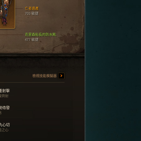
亡者遺產
703 敏捷
克里森船長的防水靴
477 敏捷
檢視技能模擬器
重射擊
線齊射
勢待發
昂
仇心切
暗之心