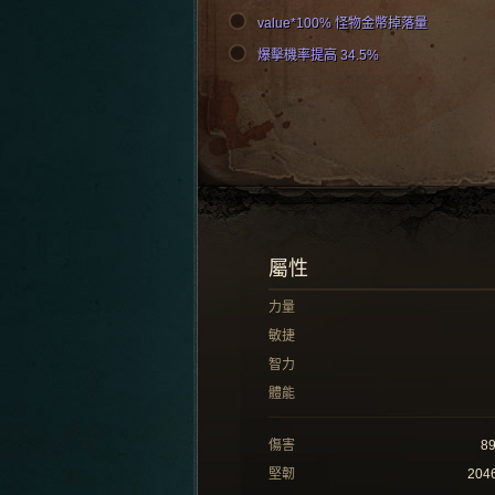
value*100% 怪物金幣掉落量
爆擊機率提高 34.5%
屬性
力量
敏捷
智力
體能
傷害
8
堅韌
204