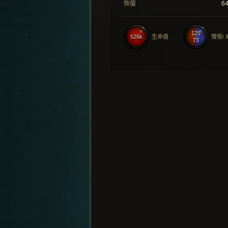
恢復
6
125
526k
生命值
憎恨/
73