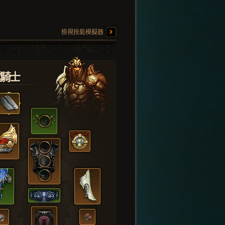
檢視技能模擬器
堂騎士