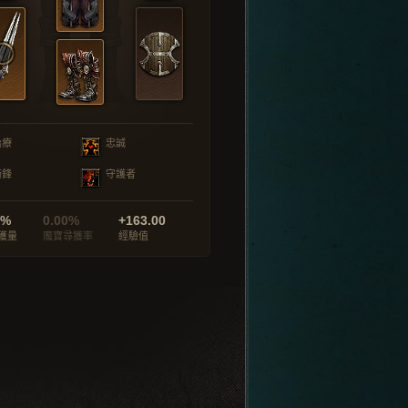
治療
忠誠
衝鋒
守護者
0%
0.00%
+163.00
獲量
魔寶尋獲率
經驗值