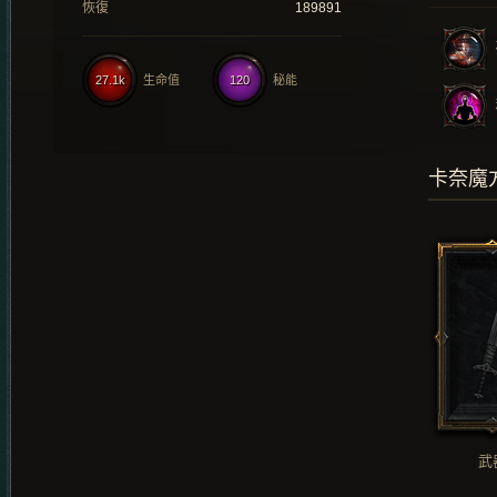
恢復
189891
27.1k
生命值
120
秘能
卡奈魔
武