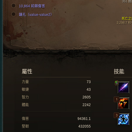
351 
10,864 荊棘傷害
鑲孔（value-value2）
死亡之
3,298.7 
屬性
技能
力量
73
敏捷
43
智力
2605
體能
2242
傷害
94361.1
堅韌
432055