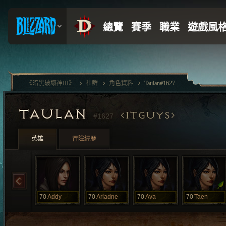
《暗黑破壞神III》
社群
角色資料
Taulan#1627
TAULAN
ITGUYS
#1627
英雄
冒險經歷
70
Addy
70
Ariadne
70
Ava
70
Taen