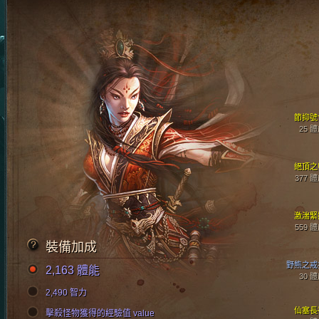
節抑號
25 
絕頂之
377 
激湍緊
559 
裝備加成
野熊之戒
2,163 體能
30 
2,490 智力
仙塞長
擊殺怪物獲得的經驗值 value