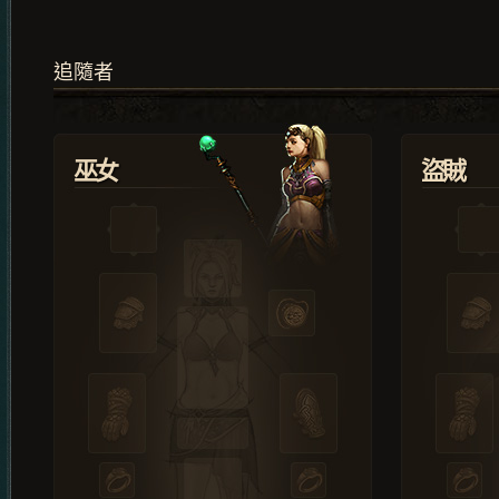
追隨者
巫女
盜賊