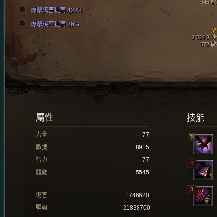
646 
爆擊傷害提高 423%
爆擊機率提高 36%
黎
2,524.3 
672 
屬性
技能
力量
77
敏捷
8915
智力
77
體能
5545
傷害
1746620
堅韌
21838700