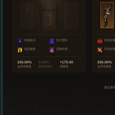
時動脈流
先行調和
致殘射
強固護盾
扭轉命運
穿刺射
100.00%
0.00%
+175.00
206.00%
金幣尋獲量
魔寶尋獲率
經驗值
金幣尋獲量
最近更新於 