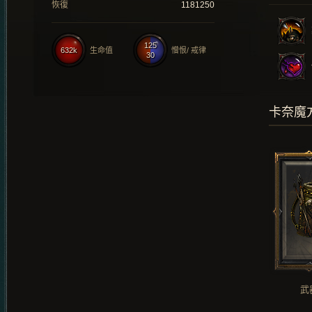
恢復
1181250
125
632k
生命值
憎恨/ 戒律
30
卡奈魔
武