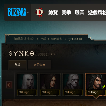
《暗黑破壞神III》
社群
角色資料
Synko#3881
SYNKO
#3881
英雄
冒險經歷
70
Hugo
70
Hugo
70
Hugo
70
Hugo