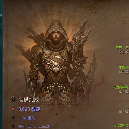
機械化肩
583 
電鍍外
642 
氣動機械臂
974 
裝備加成
克
8,698 敏捷
586 
5,398 體能
低溫陰極長
鑲孔（value-value2）