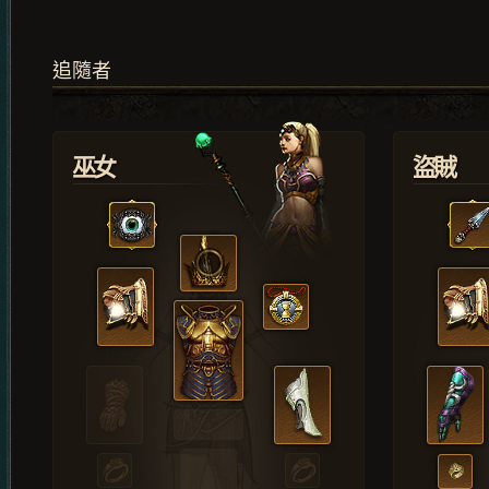
追隨者
巫女
盜賊