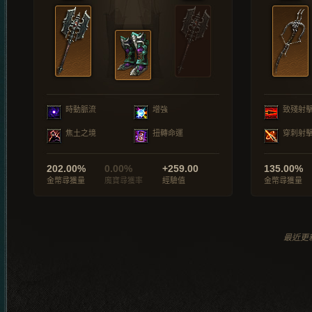
時動脈流
增強
致殘射
焦土之境
扭轉命運
穿刺射
202.00%
0.00%
+259.00
135.00%
金幣尋獲量
魔寶尋獲率
經驗值
金幣尋獲量
最近更新於