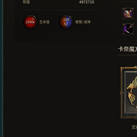
恢復
4972710
150
1040k
生命值
憎恨/ 戒律
52
卡奈魔
武