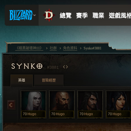
《暗黑破壞神III》
社群
角色資料
Synko#3881
SYNKO
#3881
英雄
冒險經歷
70
Hugo
70
Hugo
70
Hugo
70
Hugo