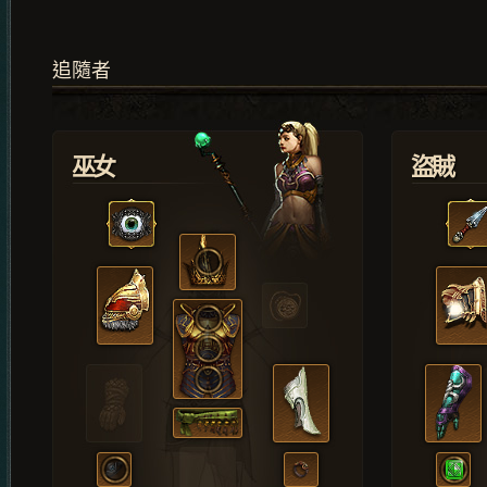
追隨者
巫女
盜賊