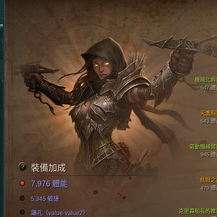
機械化肩
647 
天鷹胸
643 
氣動機械臂
945 
裝備加成
核眼之
7,976 體能
479 
5,345 敏捷
克里森船長的推
鑲孔（value-value2）