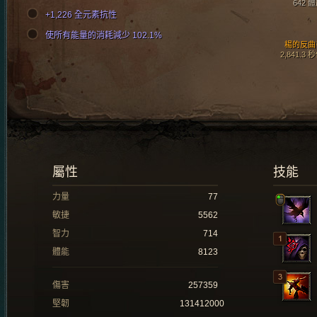
642 
+1,226 全元素抗性
使所有能量的消耗減少 102.1%
楊的反曲
2,841.3 
屬性
技能
力量
77
敏捷
5562
智力
714
體能
8123
傷害
257359
堅韌
131412000