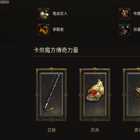
98800
嗜血狂人
布
爭戰者
狂
卡奈魔方傳奇力量
武器
防具
寶