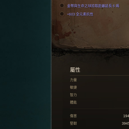
金幣與生命之球拾取距離延長 6 碼
+603 全元素抗性
屬性
力量
敏捷
智力
體能
傷害
19
堅韌
394