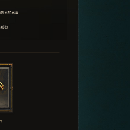
爾凱索的恩澤
暴殺戮
石