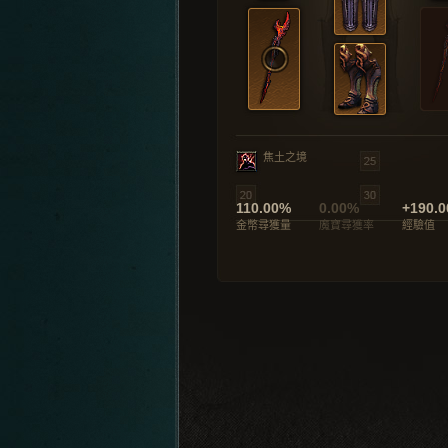
焦土之境
110.00%
0.00%
+190.0
金幣尋獲量
魔寶尋獲率
經驗值