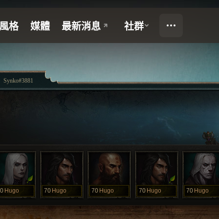
Synko#3881
0
Hugo
70
Hugo
70
Hugo
70
Hugo
70
Hugo