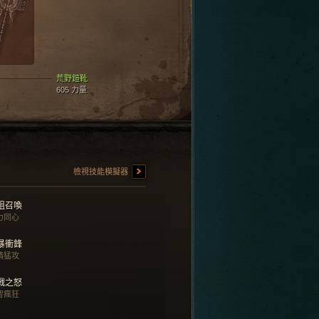
荒野鎧靴
605 力量
檢視技能模擬器
祖召喚
力同心
暴衝鋒
情猛攻
戰之怒
智瘋狂