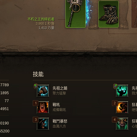
不朽之王的碎岩者
3,900.1 秒傷
1,413 力量
技能
7789
先祖之鎚
先
1895
聚力猛擊
戮
77
戰吼
狂
4951
戒備戰吼
絕
戰鬥暴怒
狂
40190
血濺八方
心
55200