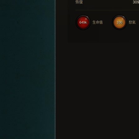
恢復
30
649k
生命值
100
怒氣