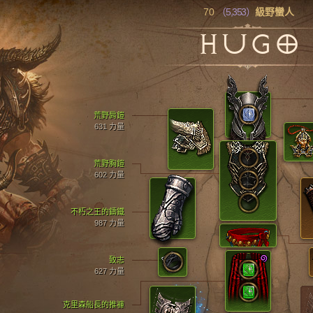
70
（5,353）
級野蠻人
HUGO
荒野肩鎧
631 力量
荒野胸鎧
602 力量
不朽之王的鑄鐵
987 力量
致志
627 力量
克里森船長的推褲