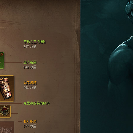
不朽之王的勝利
747 力量
旅人祈願
942 力量
先民護腕
441 力量
克里森船長的絲帶
強壯指環
577 力量