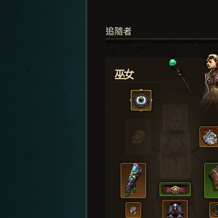
追隨者
巫女