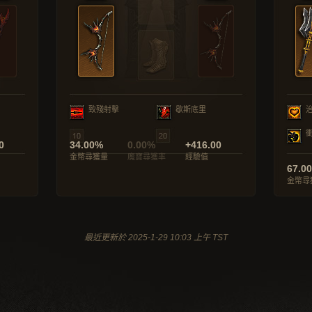
致殘射擊
歇斯底里
0
34.00%
0.00%
+416.00
金幣尋獲量
魔寶尋獲率
經驗值
67.0
金幣尋
最近更新於 2025-1-29 10:03 上午 TST