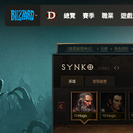
《暗黑破壞神III》
社群
角色資料
SYNKO
#3881
英雄
冒險經歷
70
Hugo
70
Hugo
7