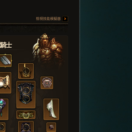
檢視技能模擬器
堂騎士