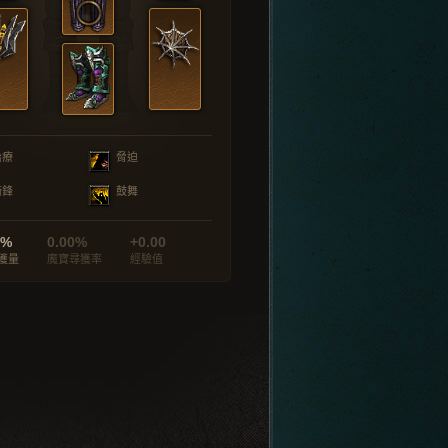
治療
脅迫
衝鋒
鼓舞
0%
0.00%
+0.00
獲量
魔寶尋獲率
經驗值