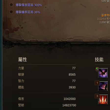
599 
爆擊傷害提高 300%
爆擊機率提高 36%
要塞弩
3,124.0 
1,000 
屬性
技能
力量
77
敏捷
8565
智力
77
體能
3930
傷害
1042000
堅韌
14923700