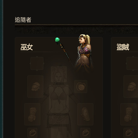
追隨者
巫女
盜賊