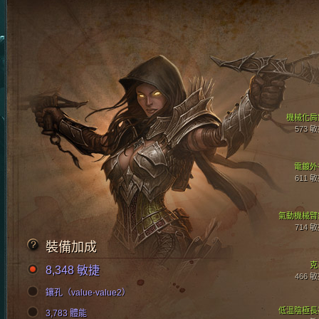
機械化肩
573 
電鍍外
611 
氣動機械臂
714 
裝備加成
克
8,348 敏捷
466 
鑲孔（value-value2）
低溫陰極長
3,783 體能