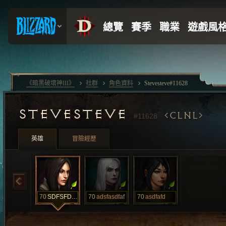
《暗黑破壞神III》
社群
角色資料
Stevesteve#11628
STEVESTEVE
CLNL
#11628
英雄
冒險經歷
70
SDFSFDFSF
70
adsfasdfaf
70
asdfafd