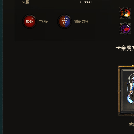
恢復
718831
125
503k
生命值
憎恨/ 戒律
62
卡奈魔
武