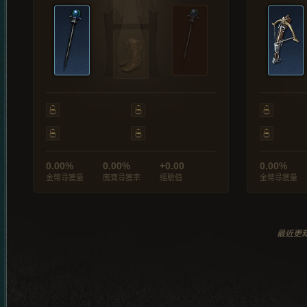
0.00%
0.00%
+0.00
0.00%
金幣尋獲量
魔寶尋獲率
經驗值
金幣尋獲量
最近更新於 