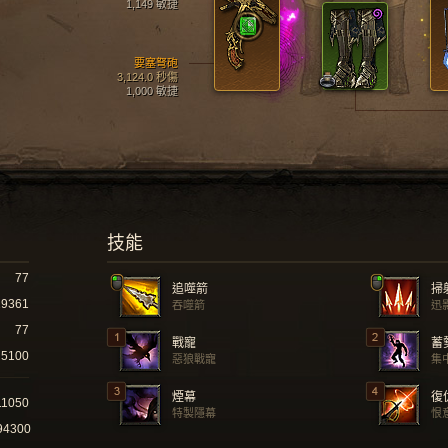
1,149 敏捷
要塞弩砲
3,124.0 秒傷
1,000 敏捷
技能
77
追噬箭
掃
19361
吞噬箭
迅
77
戰寵
蓄
5100
惡狼戰寵
集
煙幕
復
11050
特製隱幕
恨
94300