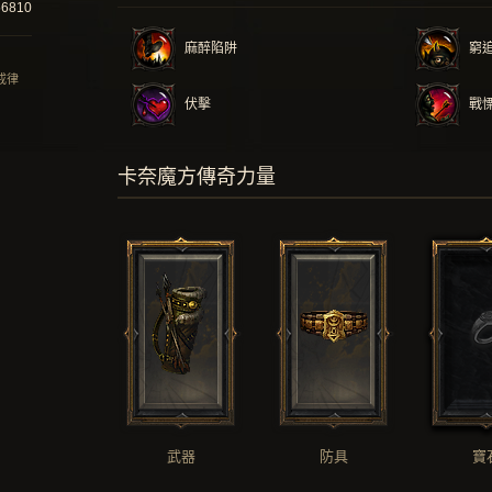
56810
麻醉陷阱
窮
 戒律
伏擊
戰
卡奈魔方傳奇力量
武器
防具
寶