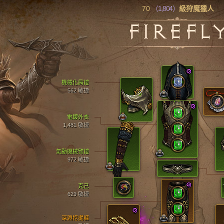
70
（1,804）
級狩魔獵人
FIREFL
機械化肩鎧
562 敏捷
電鍍外衣
1,481 敏捷
氣動機械臂鎧
972 敏捷
克己
629 敏捷
深淵挖掘褲