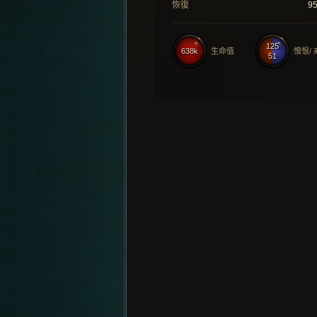
恢復
9
125
638k
生命值
憎恨/
51