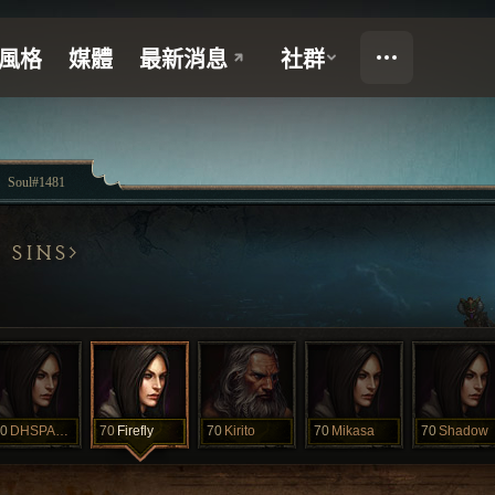
Soul#1481
 SINS
0
DHSPACEPLZ
70
Firefly
70
Kirito
70
Mikasa
70
Shadow