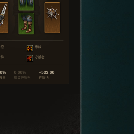
治療
忠誠
衝鋒
守護者
00%
0.00%
+533.00
獲量
魔寶尋獲率
經驗值