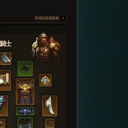
檢視技能模擬器
堂騎士