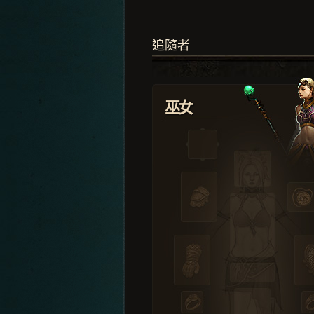
追隨者
巫女