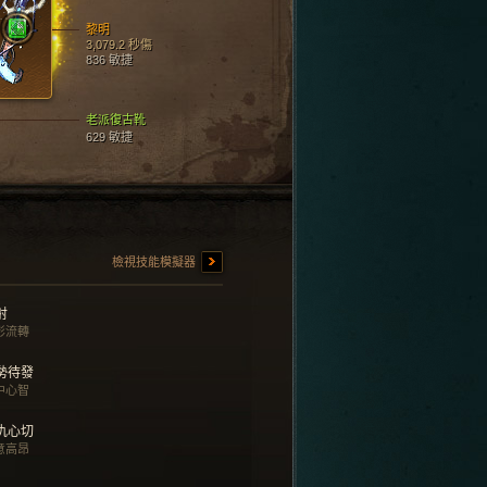
黎明
3,079.2 秒傷
836 敏捷
老派復古靴
629 敏捷
檢視技能模擬器
射
影流轉
勢待發
中心智
仇心切
意高昂