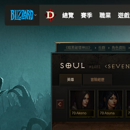
《暗黑破壞神III》
社群
角色資料
SOUL
SEVEN
#1481
英雄
冒險經歷
70
Akeno
70
Asuna
7