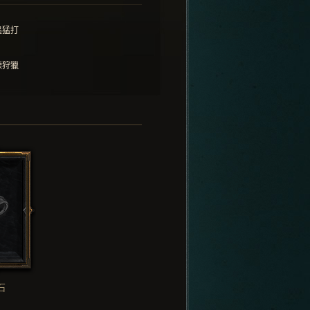
追猛打
慄狩獵
石