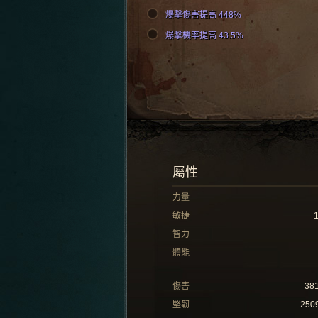
爆擊傷害提高 448%
爆擊機率提高 43.5%
屬性
力量
敏捷
智力
體能
傷害
38
堅韌
250