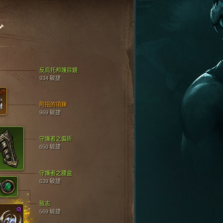
Y
反烏托邦護目鏡
934 敏捷
阿扭的項鍊
969 敏捷
守護者之偏折
650 敏捷
守護者之腰盒
639 敏捷
致志
569 敏捷