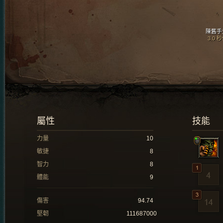
陳舊手
3.0 
屬性
技能
力量
10
敏捷
8
智力
8
體能
9
傷害
94.74
堅韌
111687000