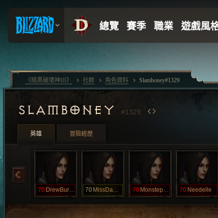
《暗黑破壞神III》
社群
角色資料
Slamboney#1329
SLAMBONEY
#1329
英雄
冒險經歷
70
DrewBuryMore
70
MissDaMeana
70
Monstephanie
70
Needelle