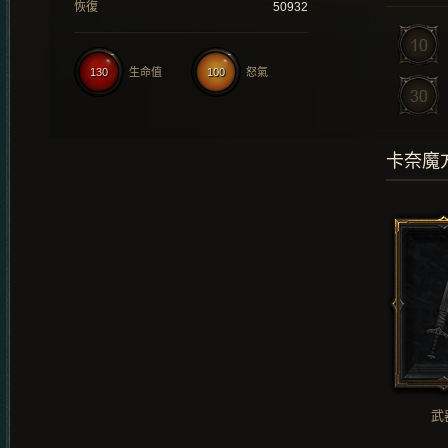
恢復
50932
130
生命值
100
怒氣
卡奈魔
武