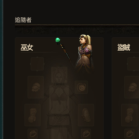
追隨者
巫女
盜賊