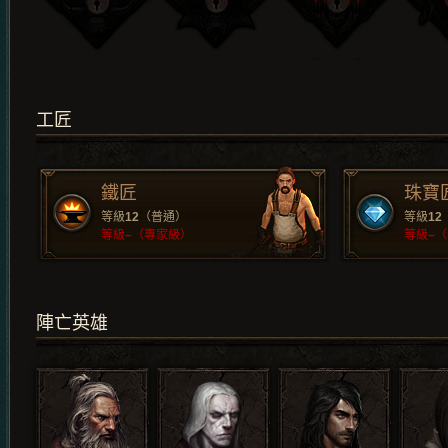
工匠
鐵匠
珠寶
等級
12
（普通）
等級
12
等級
–
（專家級）
等級
–
（
陣亡英雄