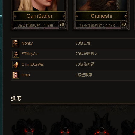
CamSader
Cameshi
70
70
精英怪擊殺數：1,596
精英怪擊殺數：4,473
Monky
70
級武僧
SThirtyAte
70
級狩魔獵人
SThrtyAteWiz
70
級秘術師
temp
1
級聖教軍
進度