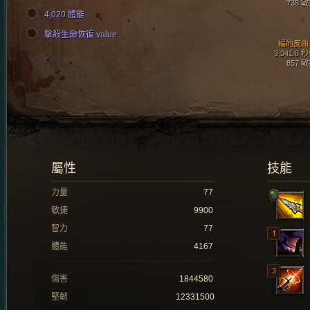
735 
4,020 體能
擊殺生命恢復 value
楊的反曲
3,341.8 
857 
屬性
技能
力量
77
敏捷
9900
智力
77
體能
4167
傷害
1844580
堅韌
12331500