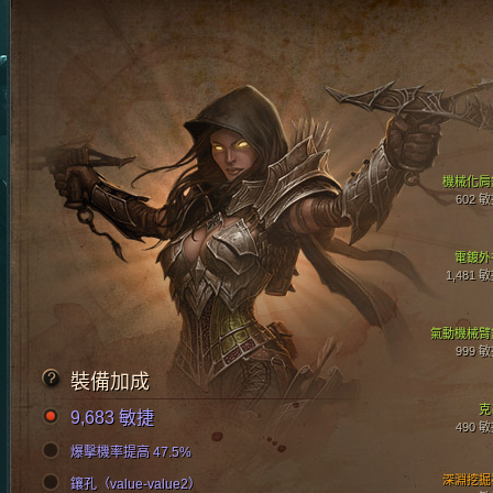
機械化肩
602 
電鍍外
1,481 
氣動機械臂
999 
裝備加成
克
9,683 敏捷
490 
爆擊機率提高 47.5%
深淵挖掘
鑲孔（value-value2）