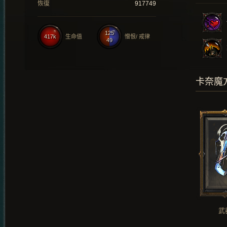
恢復
917749
125
417k
生命值
憎恨/ 戒律
49
卡奈魔
武