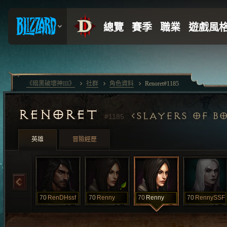
《暗黑破壞神III》
社群
角色資料
Renoret#1185
RENORET
SLAYERS OF B
#1185
英雄
冒險經歷
70
RenDHssf
70
Renny
70
Renny
70
RennySSF