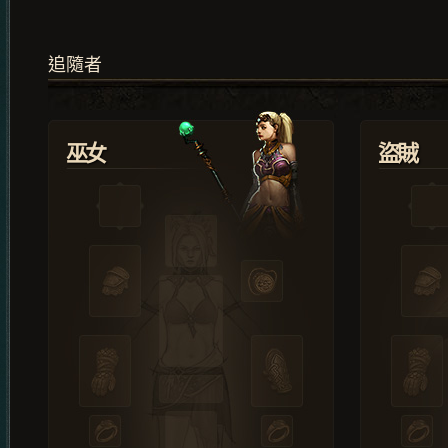
追隨者
巫女
盜賊