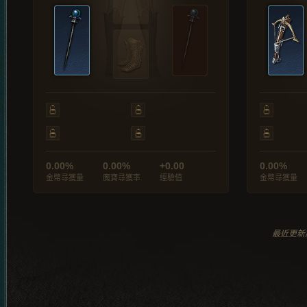
0.00%
0.00%
+0.00
0.00%
金幣尋獲量
魔寶尋獲率
經驗值
金幣尋獲量
最近更新於 2