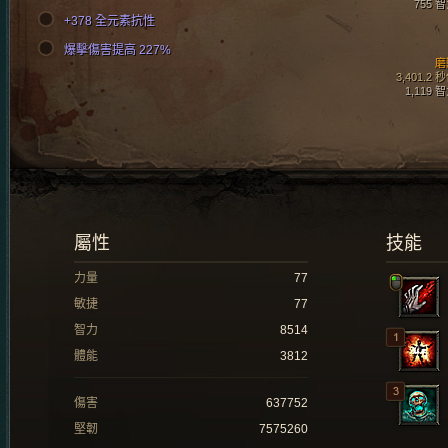
755 
+378 全元素抗性
爆擊傷害提高 227%
磨
3,401.2 
1,119 
屬性
技能
力量
77
敏捷
77
智力
8514
體能
3812
傷害
637752
堅韌
7575260