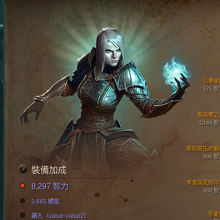
引導披
575 
泰瑞爾之
1,144 
聖阿契伍的戰
906 
裝備加成
李奧瑞克的印
8,297 智力
460 
3,665 體能
夸夏
鑲孔（value-value2）