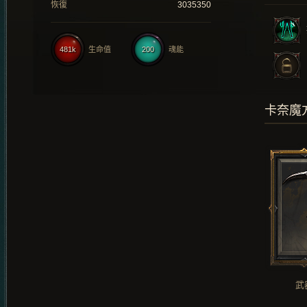
恢復
3035350
481k
生命值
200
魂能
卡奈魔
武