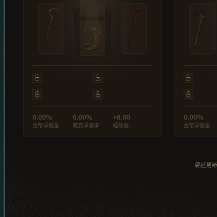
0.00%
0.00%
+0.00
0.00%
金幣尋獲量
魔寶尋獲率
經驗值
金幣尋獲量
最近更新於 