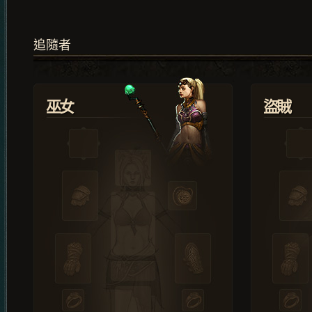
追隨者
巫女
盜賊