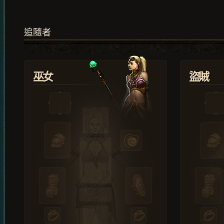
追隨者
巫女
盜賊