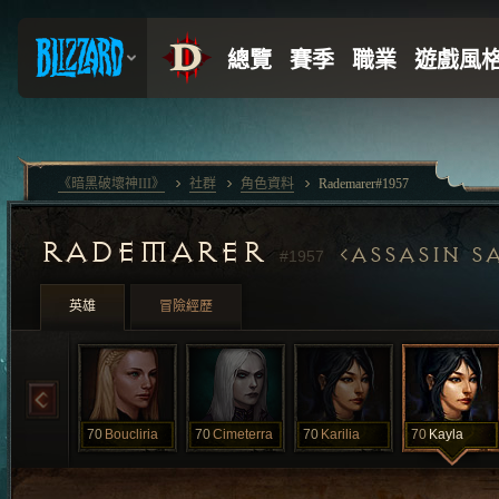
《暗黑破壞神III》
社群
角色資料
Rademarer#1957
RADEMARER
ASSASIN S
#1957
英雄
冒險經歷
70
Boucliria
70
Cimeterra
70
Karilia
70
Kayla