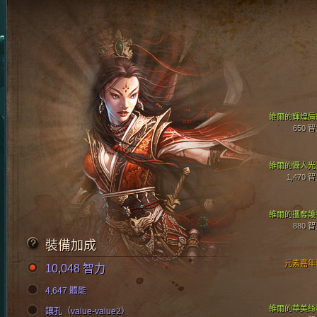
維爾的輝煌肩
650 
維爾的懾人光
1,470 
維爾的攫奪護
880 
裝備加成
元素嘉年
10,048 智力
4,647 體能
維爾的華美絲
鑲孔（value-value2）