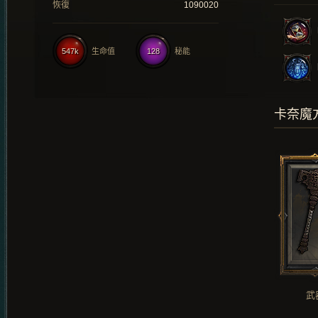
恢復
1090020
547k
生命值
128
秘能
卡奈魔
武