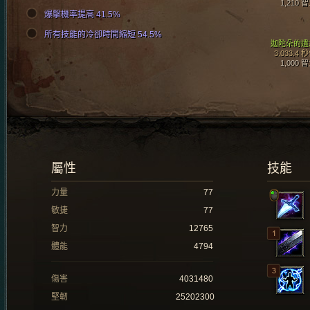
1,210 
爆擊機率提高 41.5%
所有技能的冷卻時間縮短 54.5%
迦陀朵的遺
3,033.4 
1,000 
屬性
技能
力量
77
敏捷
77
智力
12765
體能
4794
傷害
4031480
堅韌
25202300