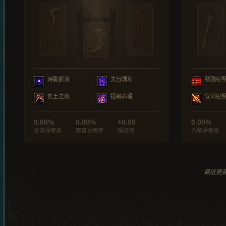
時動脈流
先行調和
致殘射
焦土之境
扭轉命運
穿刺射
0.00%
0.00%
+0.00
0.00%
金幣尋獲量
魔寶尋獲率
經驗值
金幣尋獲量
最近更新於 