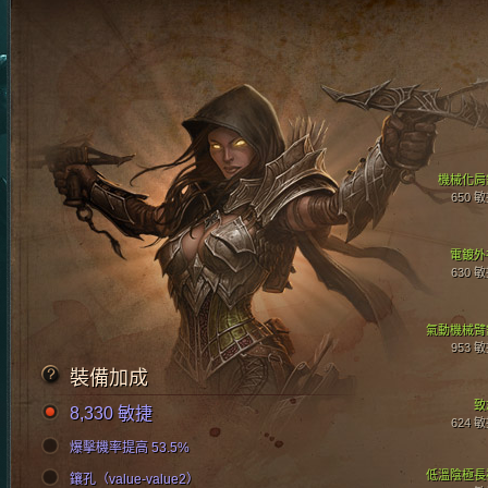
機械化肩
650 
電鍍外
630 
氣動機械臂
953 
裝備加成
致
8,330 敏捷
624 
爆擊機率提高 53.5%
低溫陰極長
鑲孔（value-value2）