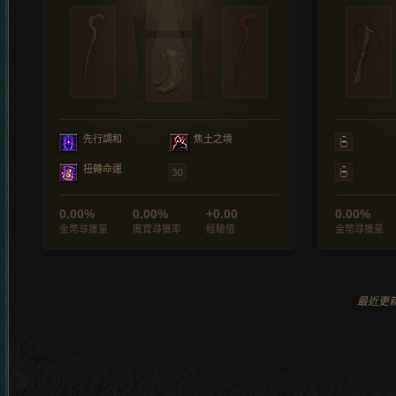
先行調和
焦土之境
扭轉命運
0.00%
0.00%
+0.00
0.00%
金幣尋獲量
魔寶尋獲率
經驗值
金幣尋獲量
最近更新於 