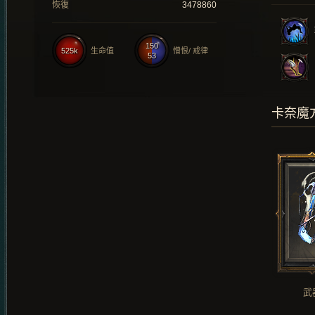
恢復
3478860
150
525k
生命值
憎恨/ 戒律
53
卡奈魔
武