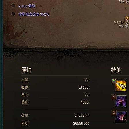
602 
4,412 體能
爆擊傷害提高 352%
黎
3,471.6 
960 
屬性
技能
力量
77
敏捷
11672
智力
77
體能
4559
傷害
4947200
堅韌
36559100