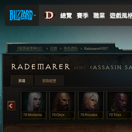
《暗黑破壞神III》
社群
角色資料
Rademarer#1957
RADEMARER
ASSASIN S
#1957
英雄
冒險經歷
Marie
70
Mortania
70
Onyx
70
Rosalia
70
Trixx