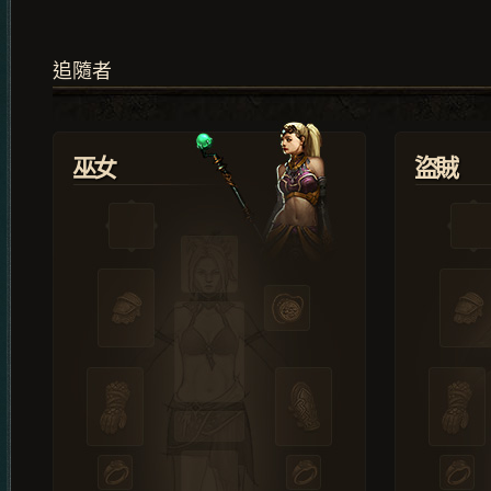
追隨者
巫女
盜賊