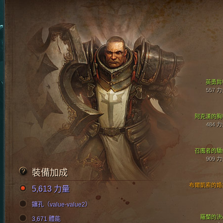
英勇肩
557 
阿克漢的胸
484 
召魔者的驕
909 
裝備加成
布爾凱索的婚
5,613 力量
鑲孔（value-value2）
羅蘭的決
3,671 體能