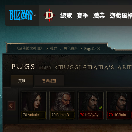
《暗黑破壞神III》
社群
角色資料
Pugs#1450
PUGS
MUGGLEMAMA'S AR
#1450
英雄
冒險經歷
70
Ankule
70
BammBamm
70
HCAyAyRon
70
HCBalakay