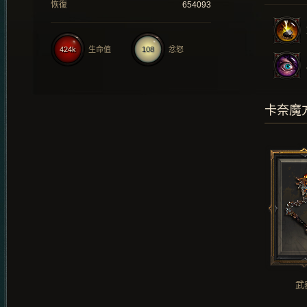
恢復
654093
424k
生命值
108
忿怒
卡奈魔
武