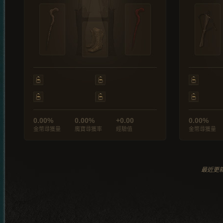
0.00%
0.00%
+0.00
0.00%
金幣尋獲量
魔寶尋獲率
經驗值
金幣尋獲量
最近更新於 