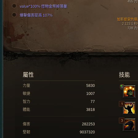
455 
value*100% 怪物金幣掉落量
爆擊傷害提高 107%
加斯提安的慈
2,123.1 
728 
屬性
技能
力量
5830
敏捷
1007
智力
77
體能
3818
傷害
282253
堅韌
9037320