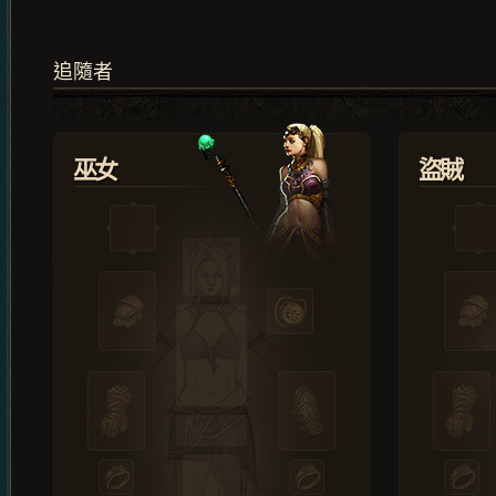
追隨者
巫女
盜賊