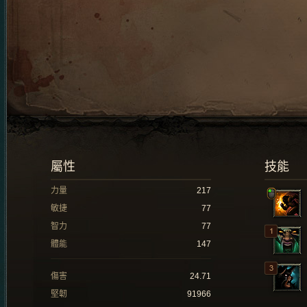
屬性
技能
力量
217
敏捷
77
智力
77
體能
147
傷害
24.71
堅韌
91966