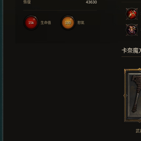
恢復
43630
15k
生命值
100
怒氣
卡奈魔
武