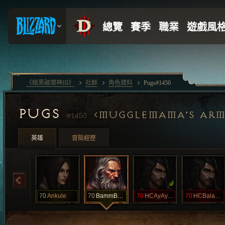
《暗黑破壞神III》
社群
角色資料
Pugs#1450
PUGS
MUGGLEMAMA'S AR
#1450
英雄
冒險經歷
70
Ankule
70
BammBamm
70
HCAyAyRon
70
HCBalakay