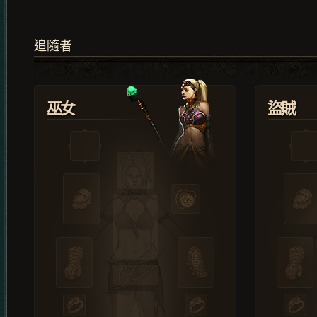
追隨者
巫女
盜賊