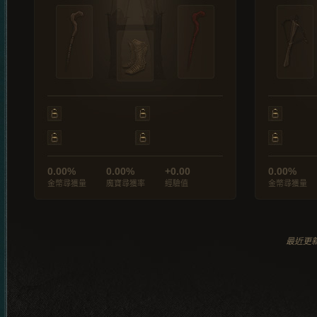
0.00%
0.00%
+0.00
0.00%
金幣尋獲量
魔寶尋獲率
經驗值
金幣尋獲量
最近更新於 