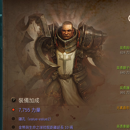
英勇肩
624 
英勇鎖子
640 
英勇護
991 
裝備加成
元素嘉年
7,755 力量
鑲孔（value-value2）
英勇重腿
金幣與生命之球拾取距離延長 10 碼