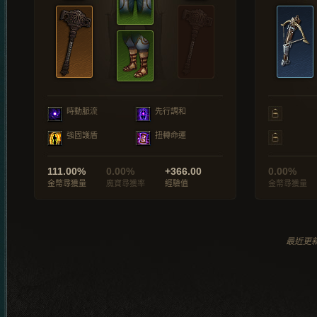
時動脈流
先行調和
強固護盾
扭轉命運
111.00%
0.00%
+366.00
0.00%
金幣尋獲量
魔寶尋獲率
經驗值
金幣尋獲量
最近更新於 