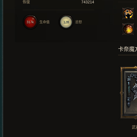
恢復
743214
317k
生命值
128
忿怒
卡奈魔
武