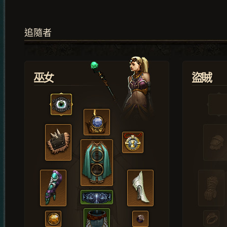
追隨者
巫女
盜賊