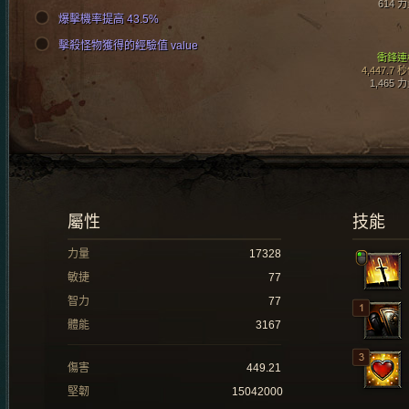
614 
爆擊機率提高 43.5%
擊殺怪物獲得的經驗值 value
衝鋒連
4,447.7 
1,465 
屬性
技能
力量
17328
敏捷
77
智力
77
體能
3167
傷害
449.21
堅韌
15042000