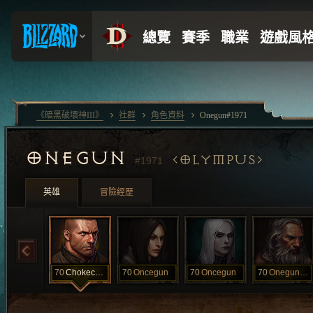
《暗黑破壞神III》
社群
角色資料
Onegun#1971
ONEGUN
OLYMPUS
#1971
英雄
冒險經歷
70
Chokechained
70
Oncegun
70
Oncegun
70
OnegunBab