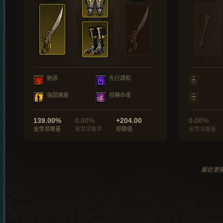
魅惑
先行調和
強固護盾
扭轉命運
139.00%
0.00%
+204.00
0.00%
金幣尋獲量
魔寶尋獲率
經驗值
金幣尋獲量
最近更新於 