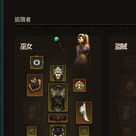
追隨者
巫女
盜賊