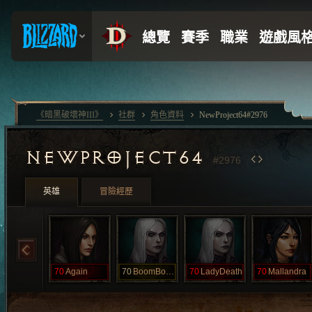
《暗黑破壞神III》
社群
角色資料
NewProject64#2976
NEWPROJECT64
#2976
英雄
冒險經歷
70
Again
70
BoomBoomBoom
70
LadyDeath
70
Mallandra