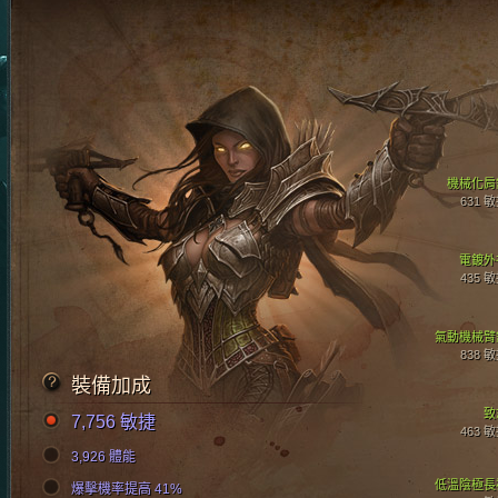
機械化肩
631 
電鍍外
435 
氣動機械臂
838 
裝備加成
致
7,756 敏捷
463 
3,926 體能
低溫陰極長
爆擊機率提高 41%