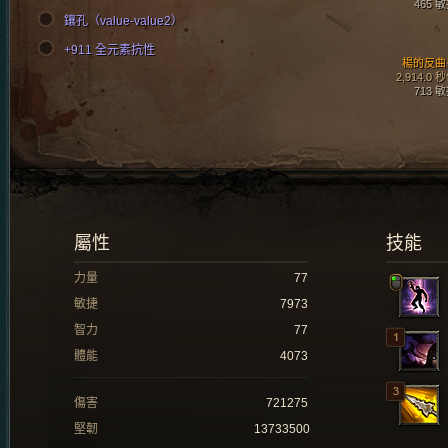
465 
鑲孔（value-value2）
+911 全元素抗性
楊的反曲
2,914.0 
713 
屬性
技能
力量
77
敏捷
7973
智力
77
體能
4073
傷害
721275
堅韌
13733500