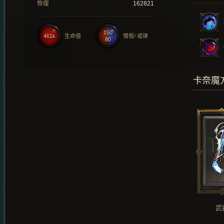
恢復
162821
150
461k
生命值
憎恨/ 戒律
80
卡奈魔
武