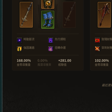
時動脈流
先行調和
致殘射
強固護盾
扭轉命運
穿刺射
168.00%
0.00%
+281.00
102.00%
金幣尋獲量
魔寶尋獲率
經驗值
金幣尋獲量
最近更新於