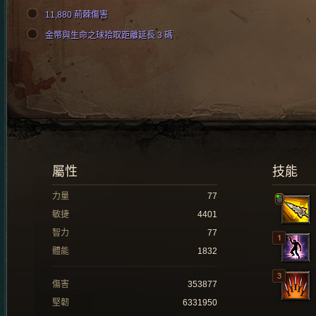
11,880 荊棘傷害
金幣與生命之球拾取距離延長 3 碼
屬性
技能
力量
77
敏捷
4401
智力
77
體能
1832
傷害
353877
堅韌
6331950