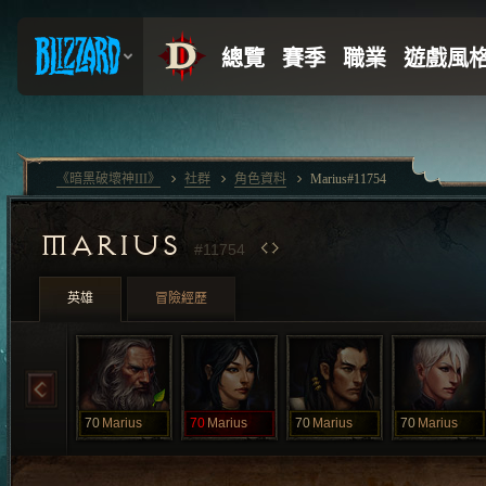
《暗黑破壞神III》
社群
角色資料
Marius#11754
MARIUS
#11754
英雄
冒險經歷
70
Marius
70
Marius
70
Marius
70
Marius