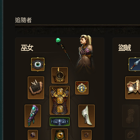
追隨者
巫女
盜賊