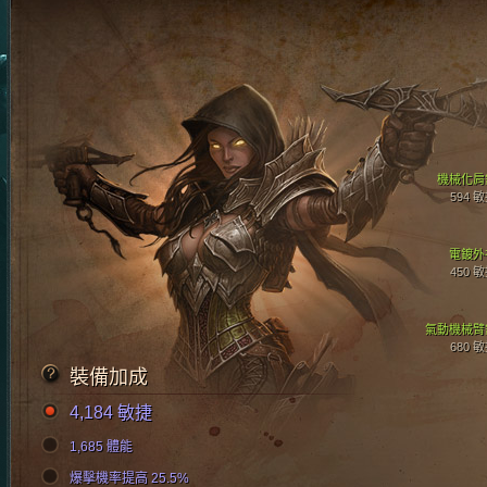
機械化肩
594 
電鍍外
450 
氣動機械臂
680 
裝備加成
4,184 敏捷
1,685 體能
爆擊機率提高 25.5%