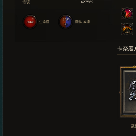
恢復
427569
125
206k
生命值
憎恨/ 戒律
39
卡奈魔
武