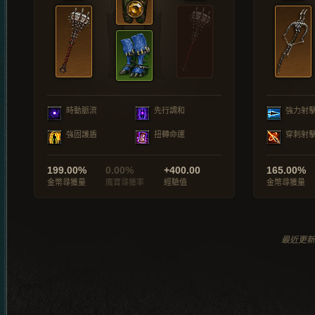
時動脈流
先行調和
強力射
強固護盾
扭轉命運
穿刺射
199.00%
0.00%
+400.00
165.00%
金幣尋獲量
魔寶尋獲率
經驗值
金幣尋獲量
最近更新於 