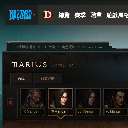
《暗黑破壞神III》
社群
角色資料
Marius#11754
MARIUS
#11754
英雄
冒險經歷
70
Marius
70
Marius
70
Marius
70
Marius