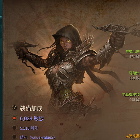
機械化肩
571 
電鍍外
560 
氣動機械臂
998 
裝備加成
6,024 敏捷
5,116 體能
深淵挖掘
鑲孔（value-value2）