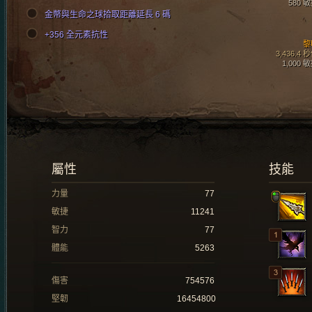
580 
金幣與生命之球拾取距離延長 6 碼
+356 全元素抗性
黎
3,436.4 
1,000 
屬性
技能
力量
77
敏捷
11241
智力
77
體能
5263
傷害
754576
堅韌
16454800