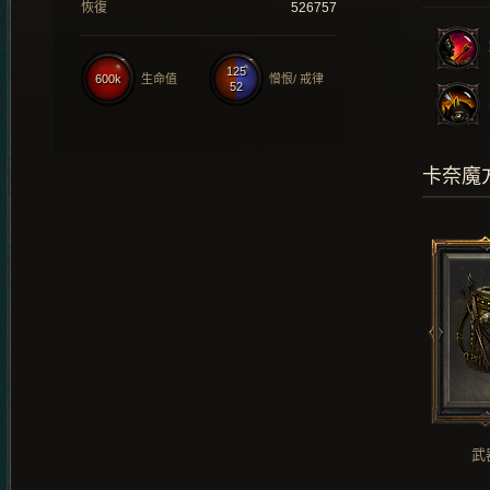
恢復
526757
125
600k
生命值
憎恨/ 戒律
52
卡奈魔
武