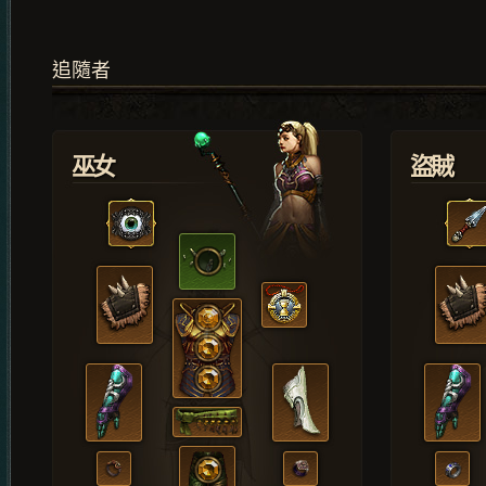
追隨者
巫女
盜賊