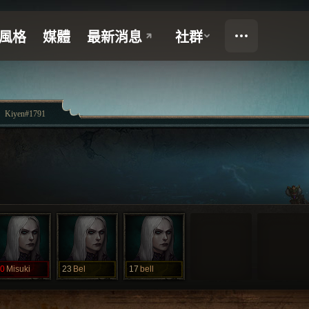
Kiyen#1791
0
Misuki
23
Bel
17
bell