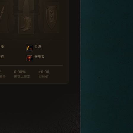
治療
脅迫
衝鋒
守護者
%
0.00%
+0.00
獲量
魔寶尋獲率
經驗值