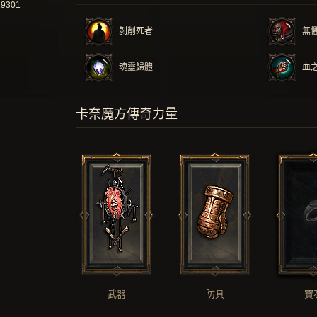
19301
剝削死者
無
魂靈歸體
血
卡奈魔方傳奇力量
武器
防具
寶