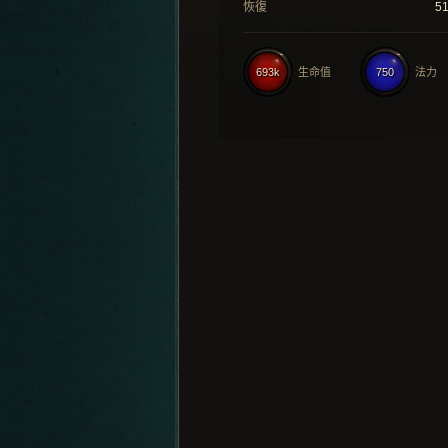
恢復
5
693k
生命值
750
法力