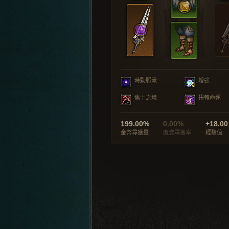
時動脈流
增強
焦土之境
扭轉命運
199.00%
0.00%
+18.00
金幣尋獲量
魔寶尋獲率
經驗值