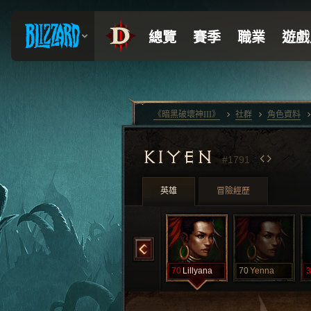
《暗黑破壞神III》
社群
角色資料
KIYEN
#1791
英雄
冒險經歷
oy
70
Koyoko
70
Lillith
70
Lillyana
70
Yenna
3