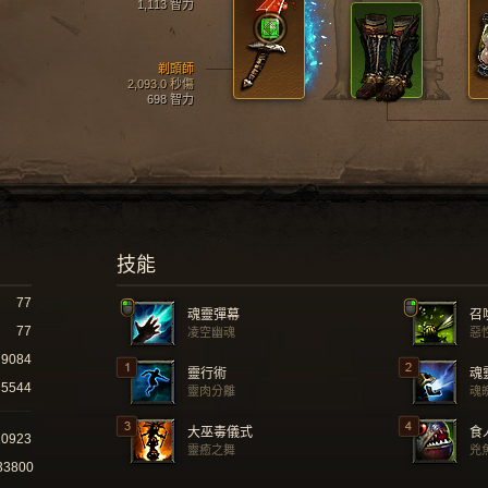
1,113 智力
剃頭師
2,093.0 秒傷
698 智力
技能
77
魂靈彈幕
召
77
凌空幽魂
惡
9084
靈行術
魂
5544
靈肉分離
魂
大巫毒儀式
食
10923
靈癒之舞
兇
33800