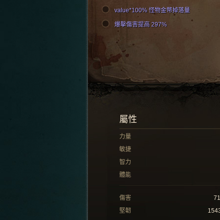
value*100% 怪物金幣掉落量
爆擊傷害提高 297%
屬性
力量
敏捷
智力
體能
傷害
7
堅韌
154