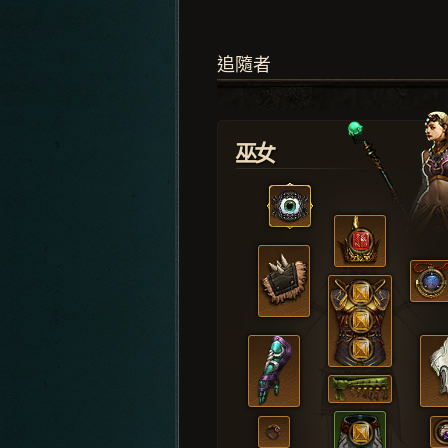
追隨者
巫女