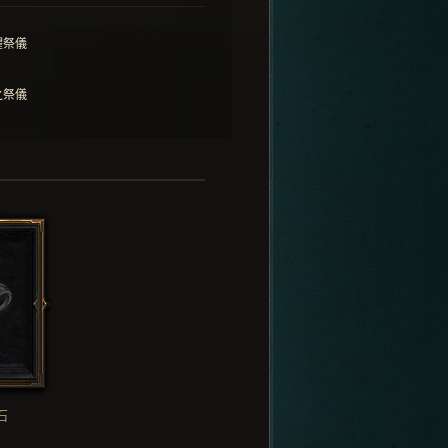
懼祭儀
之祭儀
石