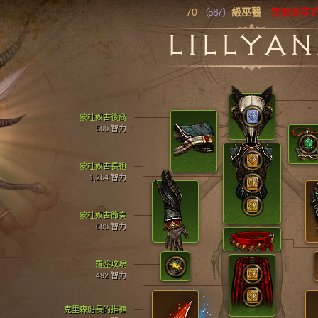
70
（587）
級巫醫
-
專家級模
LILLYA
蒙杜奴古後裔
500 智力
蒙杜奴古長袍
1,264 智力
蒙杜奴古節奏
683 智力
羅盤玫瑰
492 智力
克里森船長的推褲