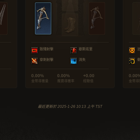
致殘射擊
歇斯底里
穿刺射擊
消失
0.00%
0.00%
+0.00
0.00
金幣尋獲量
魔寶尋獲率
經驗值
金幣尋
最近更新於 2025-1-26 10:13 上午 TST