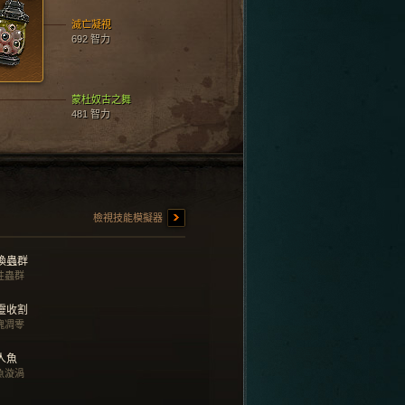
滅亡凝視
692 智力
蒙杜奴古之舞
481 智力
檢視技能模擬器
喚蟲群
性蟲群
靈收割
魄凋零
人魚
魚漩渦