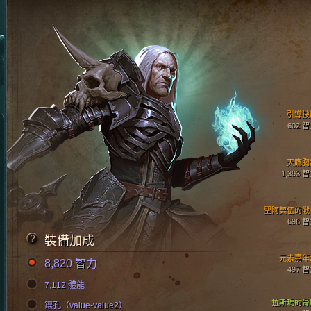
引導披
602 
天鷹胸
1,393 
聖阿契伍的戰
696 
裝備加成
元素嘉年
8,820 智力
497 
7,112 體能
拉斯瑪的骨
鑲孔（value-value2）