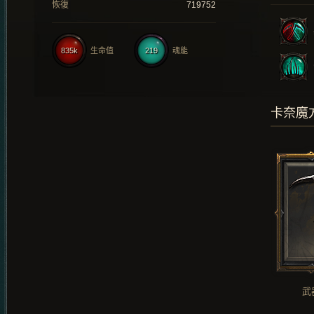
恢復
719752
835k
生命值
219
魂能
卡奈魔
武