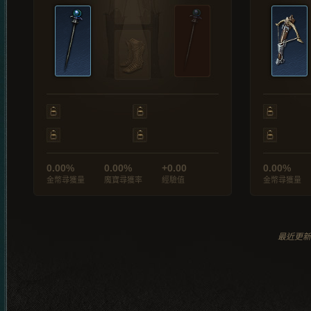
0.00%
0.00%
+0.00
0.00%
金幣尋獲量
魔寶尋獲率
經驗值
金幣尋獲量
最近更新於 