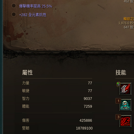
452 
爆擊機率提高 25.5%
+282 全元素抗性
輪迴之
1,976.0 
647 
屬性
技能
力量
77
敏捷
77
智力
9037
體能
7259
傷害
425886
堅韌
18789100