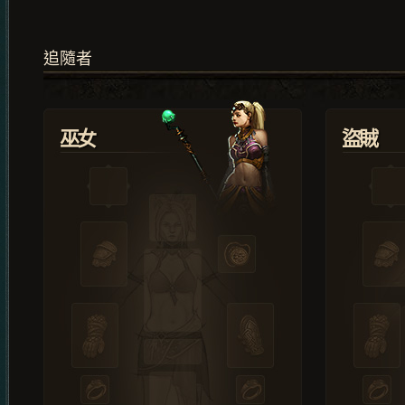
追隨者
巫女
盜賊