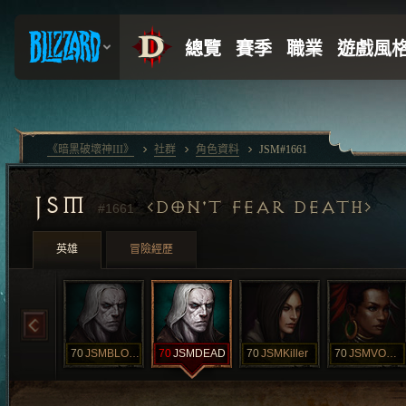
《暗黑破壞神III》
社群
角色資料
JSM#1661
JSM
DON'T FEAR DEATH
#1661
英雄
冒險經歷
70
JSMBLOOD
70
JSMDEAD
70
JSMKiller
70
JSMVOODOO