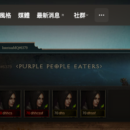
InteristaMQ#6379
Q
PURPLE PEOPLE EATERS
#6379
0
dhhcs
70
dhhcssf
70
dhs
70
dhssf