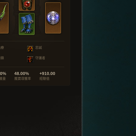
治療
忠誠
衝鋒
守護者
00%
48.00%
+910.00
獲量
魔寶尋獲率
經驗值