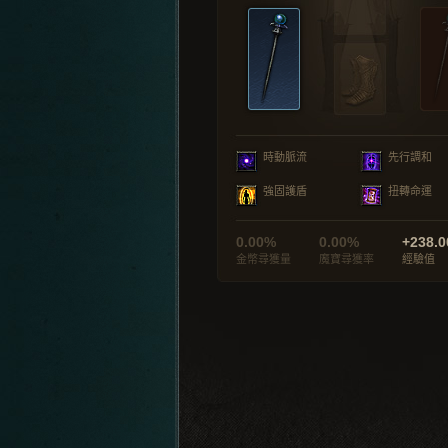
時動脈流
先行調和
強固護盾
扭轉命運
0.00%
0.00%
+238.0
金幣尋獲量
魔寶尋獲率
經驗值