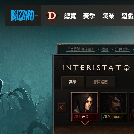
《暗黑破壞神III》
社群
角色資料
INTERISTAM
英雄
冒險經歷
70
LaHC
70
Marquez
7