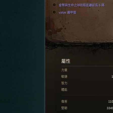
金幣與生命之球拾取距離延長 6 碼
value 護甲值
屬性
力量
敏捷
智力
體能
傷害
11
堅韌
334