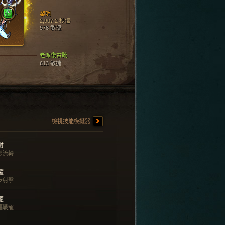
黎明
2,907.2 秒傷
978 敏捷
老派復古靴
613 敏捷
檢視技能模擬器
射
影流轉
躍
步射擊
寵
蝠戰寵