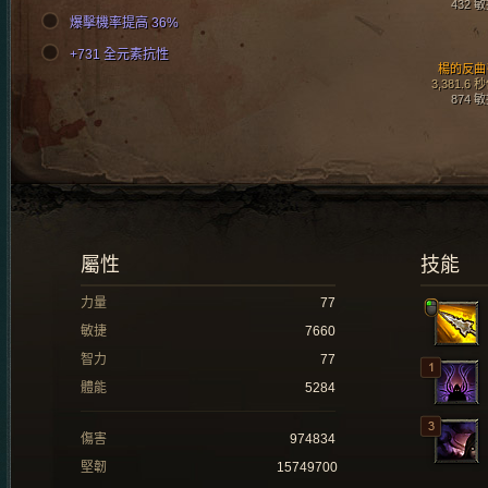
432 
爆擊機率提高 36%
+731 全元素抗性
楊的反曲
3,381.6 
874 
屬性
技能
力量
77
敏捷
7660
智力
77
體能
5284
傷害
974834
堅韌
15749700