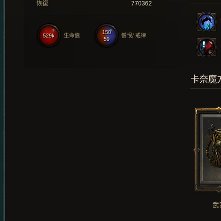
恢復
770362
150
529k
生命值
憎恨/ 戒律
59
卡奈魔
武