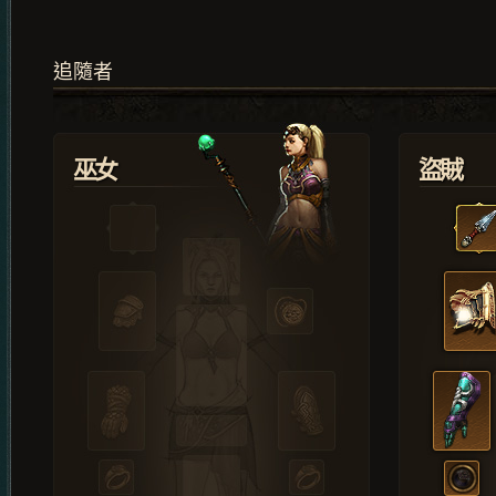
追隨者
巫女
盜賊