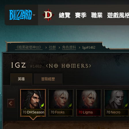
《暗黑破壞神III》
社群
角色資料
Igz#1462
IGZ
NO HOMERS
#1462
英雄
冒險經歷
70
DHSeason
70
Fooks
70
Ligma
70
Necro