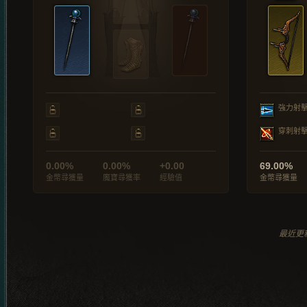
強力射
穿刺射
0.00%
0.00%
+0.00
69.00%
金幣尋獲量
魔寶尋獲率
經驗值
金幣尋獲量
最近更新於