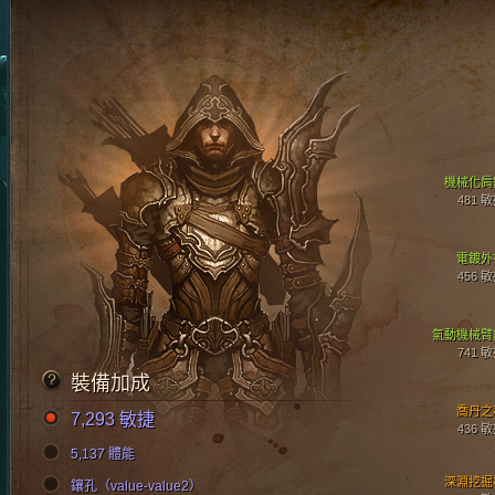
機械化肩
481 
電鍍外
456 
氣動機械臂
741 
裝備加成
喬丹之
7,293 敏捷
436 
5,137 體能
深淵挖掘
鑲孔（value-value2）