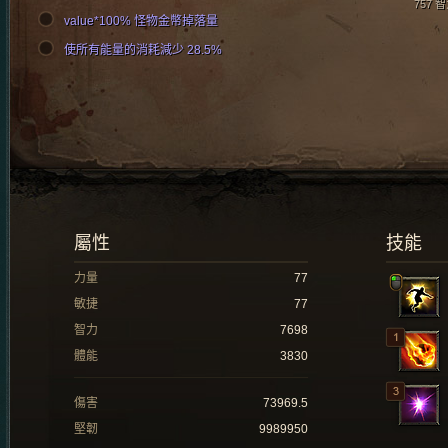
757 
value*100% 怪物金幣掉落量
使所有能量的消耗減少 28.5%
屬性
技能
力量
77
敏捷
77
智力
7698
體能
3830
傷害
73969.5
堅韌
9989950