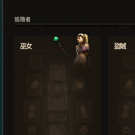
追隨者
巫女
盜賊