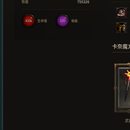
恢復
755326
433k
生命值
120
秘能
卡奈魔
武