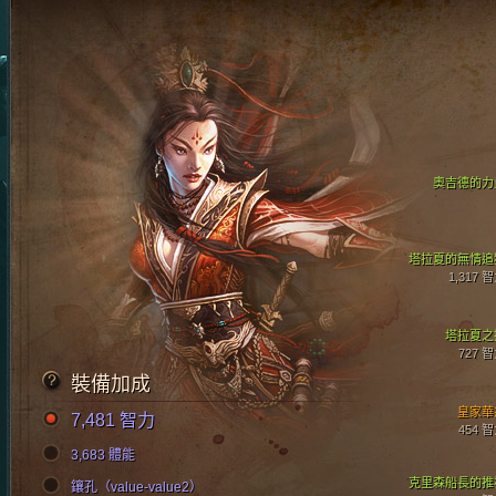
奧吉德的力
塔拉夏的無情追
1,317 
塔拉夏之
727 
裝備加成
皇家華
7,481 智力
454 
3,683 體能
克里森船長的推
鑲孔（value-value2）