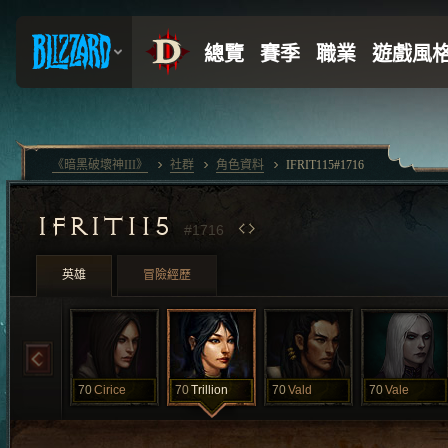
《暗黑破壞神III》
社群
角色資料
IFRIT115#1716
IFRIT115
#1716
英雄
冒險經歷
70
Cirice
70
Trillion
70
Vald
70
Vale