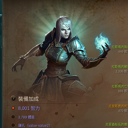
拉斯瑪的肩
449 
拉斯瑪的骿
1,336 
拉斯瑪的亡
691 
裝備加成
克里斯賓的判
8,001 智力
470 
3,789 體能
克里森船長的推
鑲孔（value-value2）