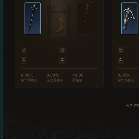
0.00%
0.00%
+0.00
0.00%
金幣尋獲量
魔寶尋獲率
經驗值
金幣尋獲量
最近更新於 