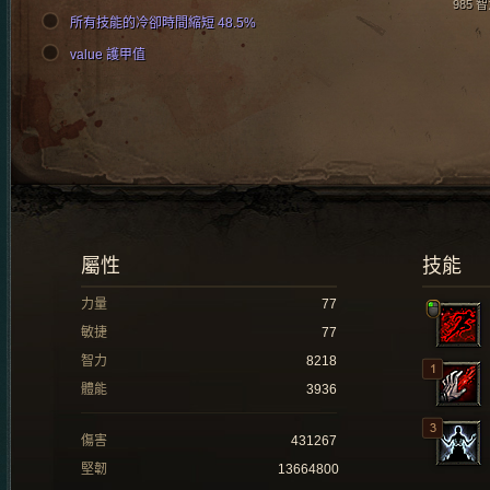
985 
所有技能的冷卻時間縮短 48.5%
value 護甲值
屬性
技能
力量
77
敏捷
77
智力
8218
體能
3936
傷害
431267
堅韌
13664800