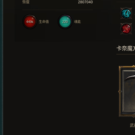
恢復
2807040
449k
生命值
220
魂能
卡奈魔
武