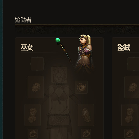
追隨者
巫女
盜賊