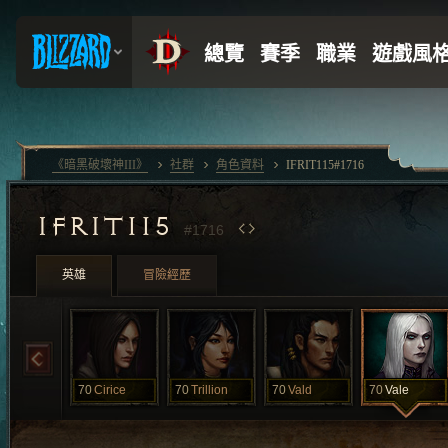
《暗黑破壞神III》
社群
角色資料
IFRIT115#1716
IFRIT115
#1716
英雄
冒險經歷
70
Cirice
70
Trillion
70
Vald
70
Vale