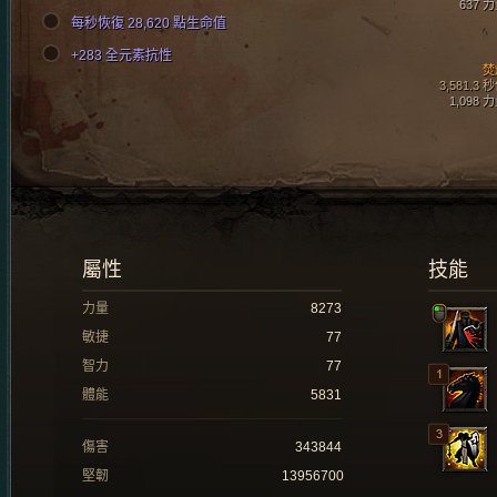
637 
每秒恢復 28,620 點生命值
+283 全元素抗性
焚
3,581.3 
1,098 
屬性
技能
力量
8273
敏捷
77
智力
77
體能
5831
傷害
343844
堅韌
13956700