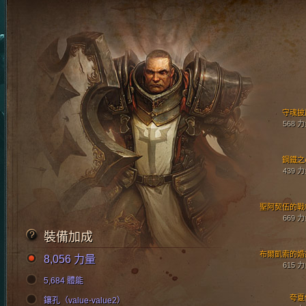
守魂披
568 
鋼鐵之
439 
聖阿契伍的戰
669 
裝備加成
布爾凱索的婚
8,056 力量
615 
5,684 體能
夸夏
鑲孔（value-value2）