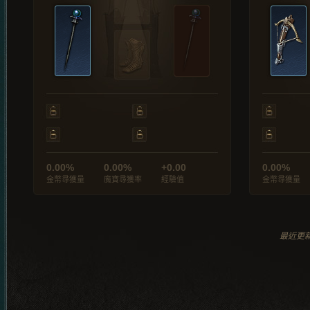
0.00%
0.00%
+0.00
0.00%
金幣尋獲量
魔寶尋獲率
經驗值
金幣尋獲量
最近更新於 