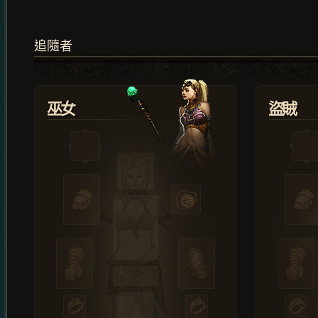
追隨者
巫女
盜賊