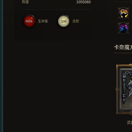
恢復
1055060
665k
生命值
100
忿怒
卡奈魔
武