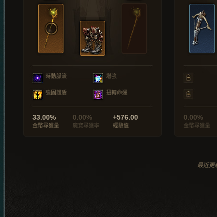
時動脈流
增強
強固護盾
扭轉命運
33.00%
0.00%
+576.00
0.00%
金幣尋獲量
魔寶尋獲率
經驗值
金幣尋獲量
最近更新於