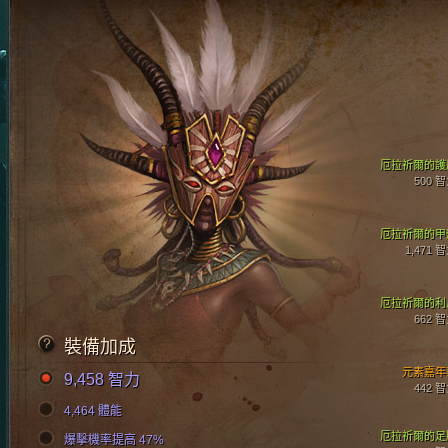
厄拉祈爾的護
500 
厄拉祈爾的甲
1,471 
厄拉祈爾的利
662 
裝備加成
元素嘉年
9,458 智力
442 
4,464 體能
厄拉祈爾的足
爆擊機率提高 47%