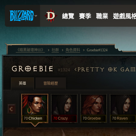
《暗黑破壞神III》
社群
角色資料
Groebie#1324
GROEBIE
PRETTY OK GAM
#1324
英雄
冒險經歷
70
Chicken
70
Crazy
70
Groebie
70
Raven