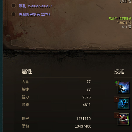
1,008 
鑲孔（value-value2）
爆擊傷害提高 337%
馬那祖瑪的雕骨
2,897.1 
851 
屬性
技能
力量
77
敏捷
77
智力
9675
體能
4611
傷害
1471710
堅韌
13437400