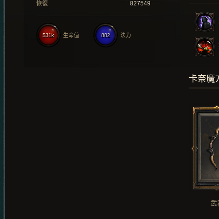
恢復
827549
531k
生命值
882
法力
卡奈魔
武