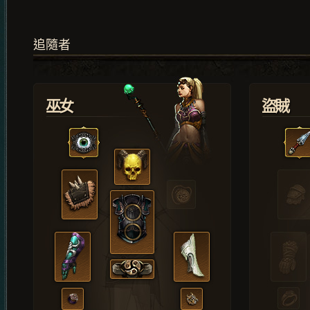
追隨者
巫女
盜賊