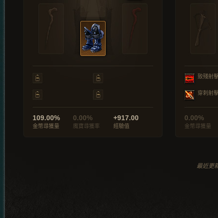
致殘射
穿刺射
109.00%
0.00%
+917.00
0.00%
金幣尋獲量
魔寶尋獲率
經驗值
金幣尋獲量
最近更新於 