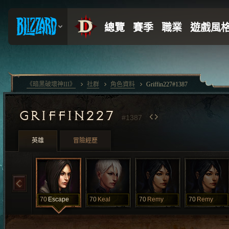
《暗黑破壞神III》
社群
角色資料
Griffin227#1387
GRIFFIN227
#1387
英雄
冒險經歷
70
Escape
70
Keal
70
Remy
70
Remy