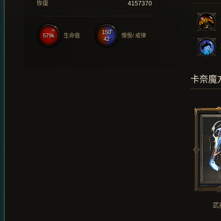
恢復
4157370
150
579k
生命值
憎恨/ 戒律
42
卡奈魔
武