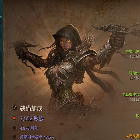
機械化肩
611 
電鍍外
567 
氣動機械臂
908 
裝備加成
致
7,552 敏捷
4,970 體能
深淵挖掘
爆擊機率提高 48.5%