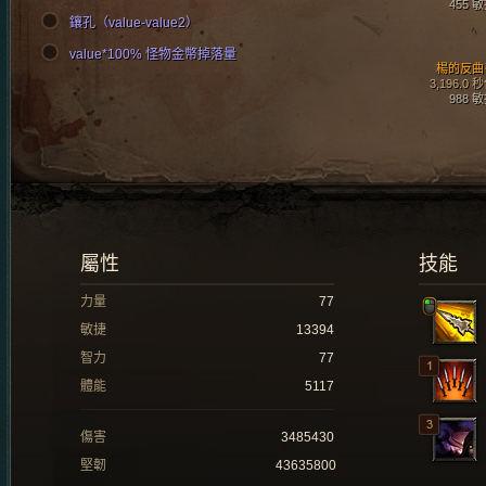
455 
鑲孔（value-value2）
value*100% 怪物金幣掉落量
楊的反曲
3,196.0 
988 
屬性
技能
力量
77
敏捷
13394
智力
77
體能
5117
傷害
3485430
堅韌
43635800