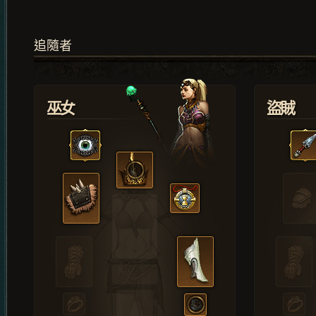
追隨者
巫女
盜賊