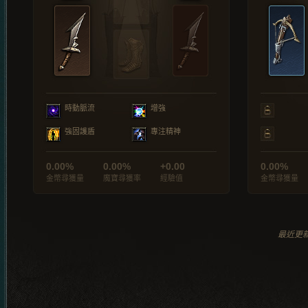
時動脈流
增強
強固護盾
專注精神
0.00%
0.00%
+0.00
0.00%
金幣尋獲量
魔寶尋獲率
經驗值
金幣尋獲量
最近更新於 