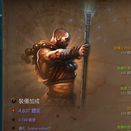
骷髏王的肩
418 
殷娜的寬
491 
殷娜之
652 
裝備加成
團
4,637 體能
568 
3,749 敏捷
殷娜的節
鑲孔（value-value2）