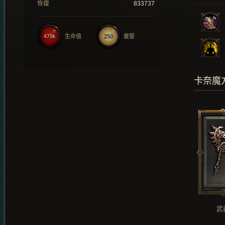
恢復
833737
479k
生命值
250
靈聖
卡奈魔
武