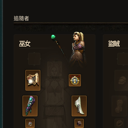
追隨者
巫女
盜賊