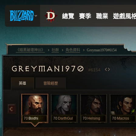
《暗黑破壞神III》
社群
角色資料
Greyman1970#6154
GREYMAN1970
#6154
英雄
冒險經歷
70
Bodhi
70
DarthGul
70
Helsing
70
Macros