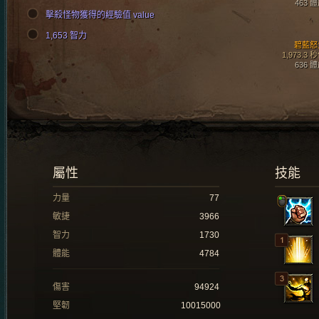
463 
擊殺怪物獲得的經驗值 value
1,653 智力
碧藍怒
1,973.3 
636 
屬性
技能
力量
77
敏捷
3966
智力
1730
體能
4784
傷害
94924
堅韌
10015000