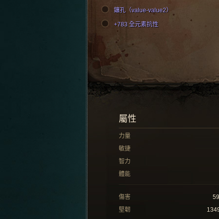
鑲孔（value-value2）
+783 全元素抗性
屬性
力量
敏捷
智力
體能
傷害
5
堅韌
134