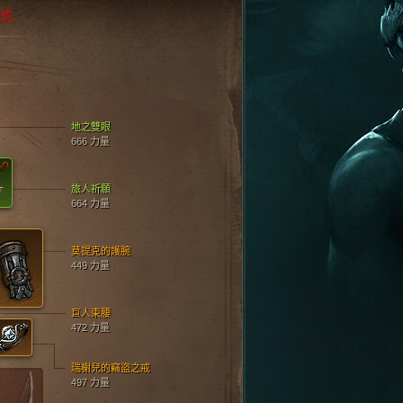
模式
地之雙眼
666 力量
旅人祈願
664 力量
莫提克的護腕
449 力量
巨人束腰
472 力量
瑞榭兒的竊盜之戒
497 力量