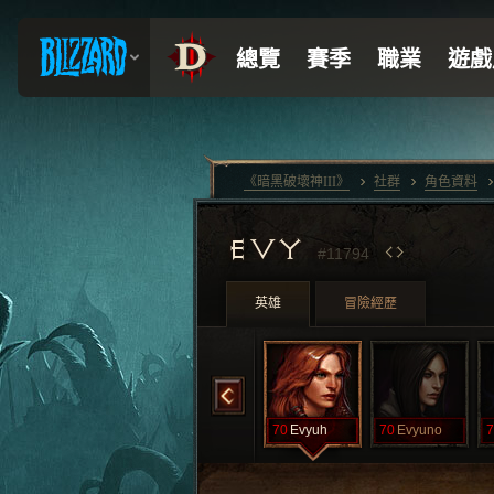
《暗黑破壞神III》
社群
角色資料
EVY
#11794
英雄
冒險經歷
h
70
Evyoh
70
Evyqt
70
Evyuh
70
Evyuno
7