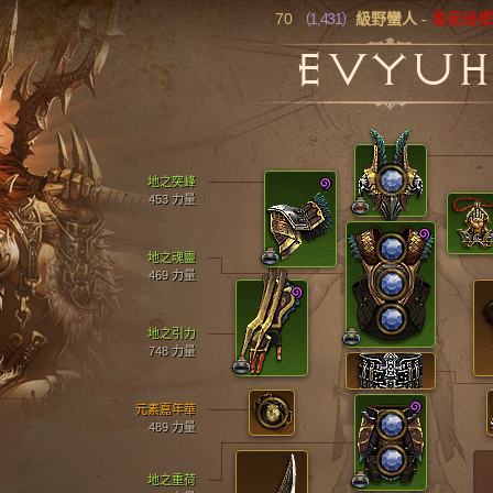
70
（1,431）
級野蠻人
-
專家級
EVYUH
地之突峰
453 力量
地之魂靈
469 力量
地之引力
748 力量
元素嘉年華
489 力量
地之重荷