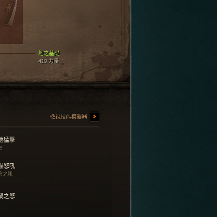
地之基礎
419 力量
檢視技能模擬器
地猛擊
震
嚇怒吼
蹌之吼
戰之怒