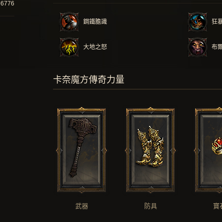
76776
鋼鐵膽識
狂
大地之怒
布
卡奈魔方傳奇力量
武器
防具
寶