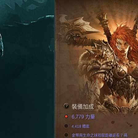
裝備加成
6,779 力量
4,418 體能
金幣與生命之球拾取距離延長 7 碼