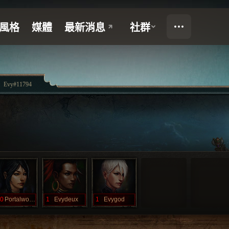
Evy#11794
0
Portalwombat
1
Evydeux
1
Evygod