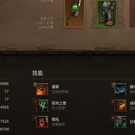
419 力量
部族之刃
3,285.7 秒傷
1,034 力量
技能
6996
躍擊
闢
77
亞瑞特呼喚
餘
77
裂地之震
威
4565
怒火焚野
踉
戰吼
97516
狂
戒備戰吼
90700