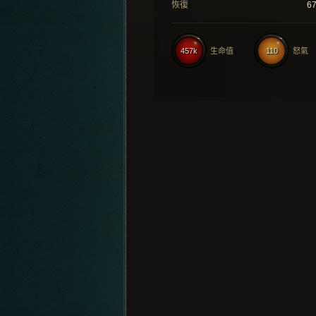
恢復
6
457k
生命值
110
怒氣