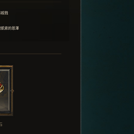
暴殺戮
爾凱索的恩澤
石