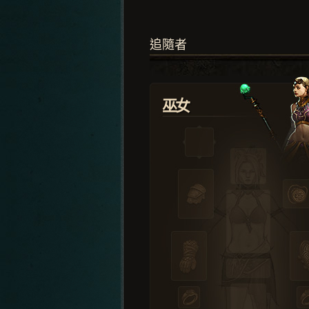
追隨者
巫女