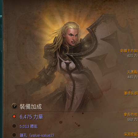
骷髏王的肩
621 
天鷹胸
441 
潘德佩卻
裝備加成
拿各的戒
6,475 力量
552 
5,013 體能
深淵挖掘
鑲孔（value-value2）