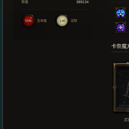
恢復
989134
594k
生命值
130
忿怒
卡奈魔
武