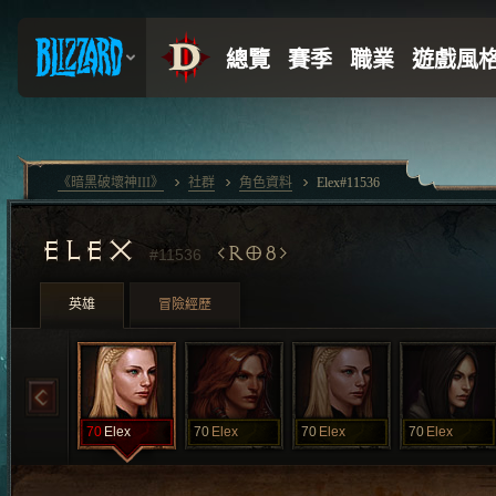
《暗黑破壞神III》
社群
角色資料
Elex#11536
ELEX
RO8
#11536
英雄
冒險經歷
70
Elex
70
Elex
70
Elex
70
Elex