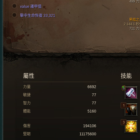
499 
value 護甲值
擊中生命恢復 33,321
黑暗之
2,144.1 
711 
屬性
技能
力量
6692
敏捷
77
智力
77
體能
5160
傷害
194106
堅韌
11175600