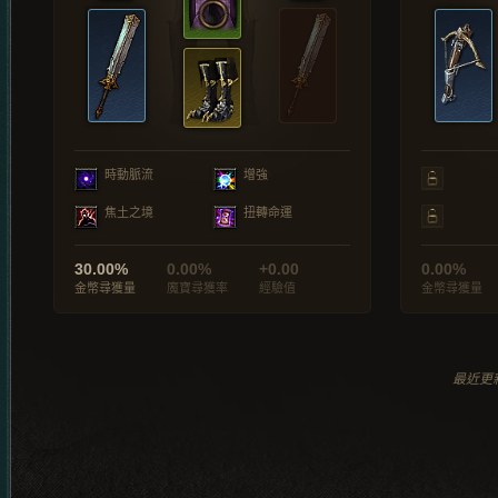
時動脈流
增強
焦土之境
扭轉命運
30.00%
0.00%
+0.00
0.00%
金幣尋獲量
魔寶尋獲率
經驗值
金幣尋獲量
最近更新於