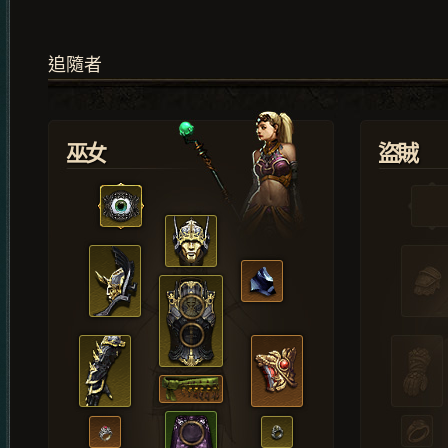
追隨者
巫女
盜賊