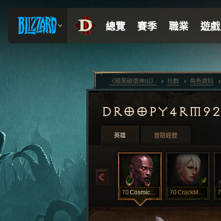
《暗黑破壞神III》
社群
角色資料
DROOPY4RM9
英雄
冒險經歷
70
CosmicChickn
70
CrackMachine
7