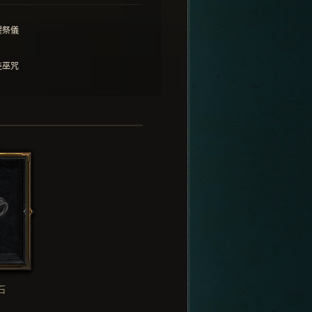
懼祭儀
娃巫咒
石