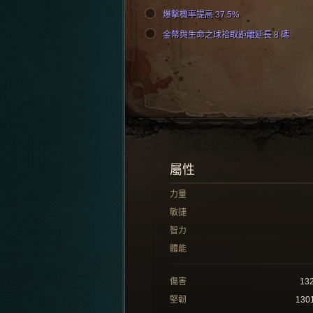
爆擊機率提高 37.5%
金幣與生命之球拾取距離延長 8 碼
屬性
力量
敏捷
智力
體能
傷害
13
堅韌
130