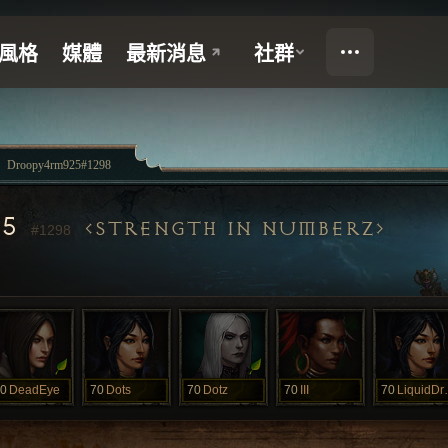
Droopy4rm925#1298
25
STRENGTH IN NUMBERZ
#1298
0
DeadEye
70
Dots
70
Dotz
70
III
70
Liqu