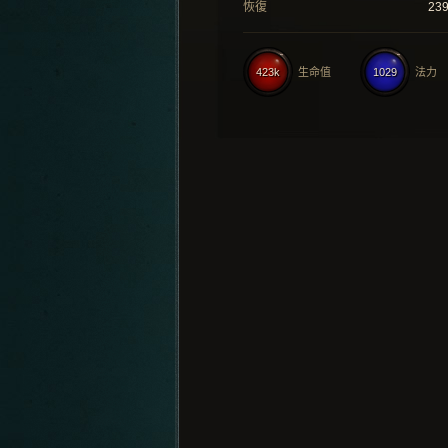
恢復
23
423k
生命值
1029
法力