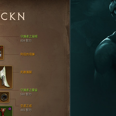
ICKN
守護者之凝視
834 智力
阿扭的項鍊
死敵護腕
守護者之腰盒
592 智力
空虛之戒
441 智力