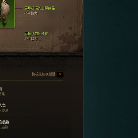
馬那祖瑪的血腥祭品
654 智力
厄拉祈爾的步伐
471 智力
檢視技能模擬器
術
怒雞
人魚
魚漩渦
喚蟲群
天蟲群