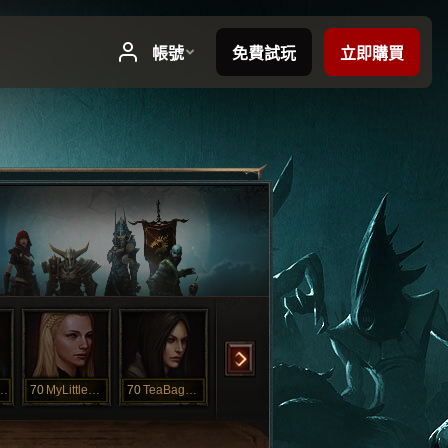
idDreamz
70
MyLittlePony
70
TeaBagginz
18
Necrofeelya