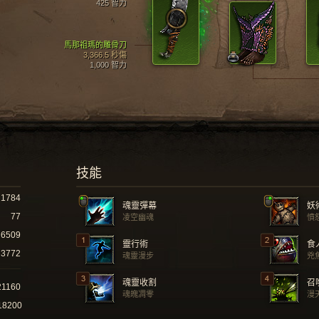
425 智力
馬那祖瑪的雕骨刀
3,366.5 秒傷
1,000 智力
技能
1784
魂靈彈幕
妖
77
凌空幽魂
憤
6509
靈行術
食
3772
魂靈漫步
兇
魂靈收割
召
21160
魂魄凋零
漫
18200