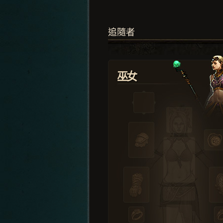
追隨者
巫女