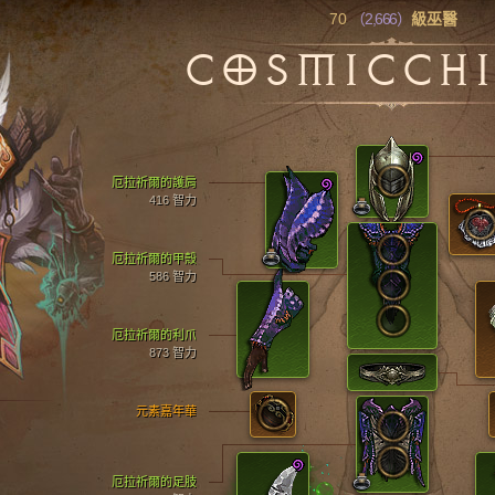
70
（2,666）
級巫醫
COSMICCH
厄拉祈爾的護肩
416 智力
厄拉祈爾的甲殼
586 智力
厄拉祈爾的利爪
873 智力
元素嘉年華
厄拉祈爾的足肢