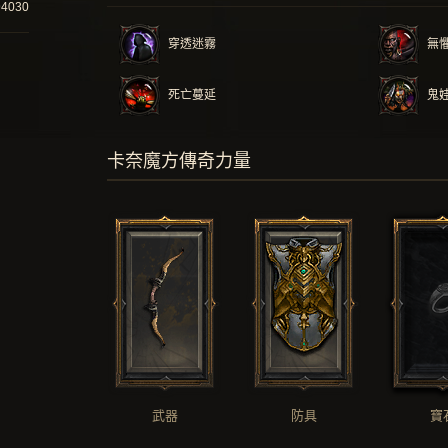
94030
穿透迷霧
無
死亡蔓延
鬼
卡奈魔方傳奇力量
武器
防具
寶