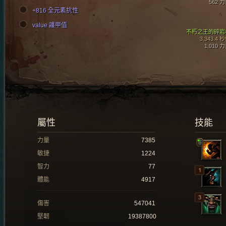
562 
+816 全元素抗性
value 護甲值
不朽之王的碎岩
3,343.4 
1,010 
屬性
技能
力量
7385
敏捷
1224
智力
77
體能
4917
傷害
547041
堅韌
19387800