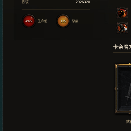
恢復
2926320
492k
生命值
135
怒氣
卡奈魔
武