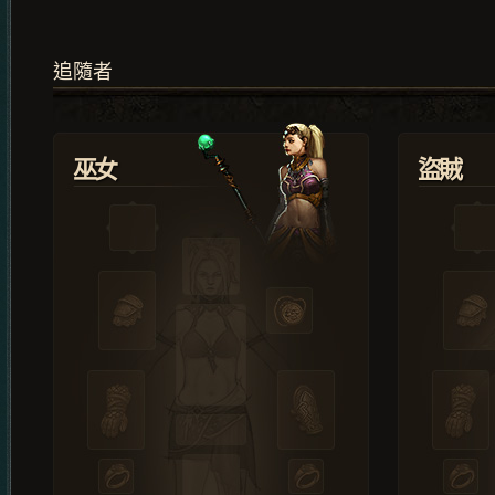
追隨者
巫女
盜賊