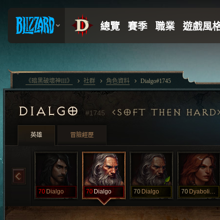
《暗黑破壞神III》
社群
角色資料
Dialgo#1745
DIALGO
SOFT THEN HARD
#1745
英雄
冒險經歷
70
Dialgo
70
Dialgo
70
Dialgo
70
Dyabolique