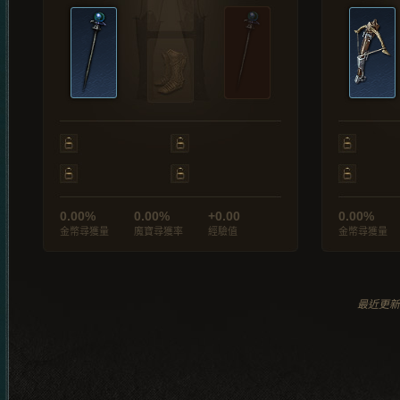
0.00%
0.00%
+0.00
0.00%
金幣尋獲量
魔寶尋獲率
經驗值
金幣尋獲量
最近更新於 