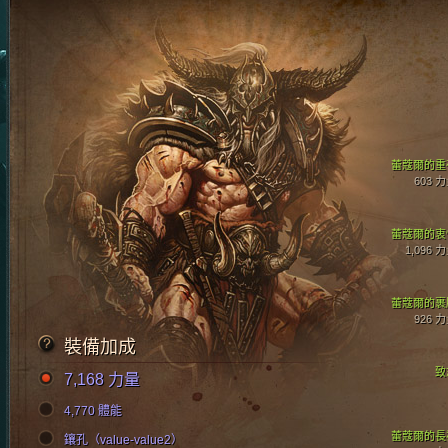
蕾蔻爾的重
603 
蕾蔻爾的衷
1,096 
蕾蔻爾的裹
926 
裝備加成
致
7,168 力量
4,770 體能
蕾蔻爾的長
鑲孔（value-value2）