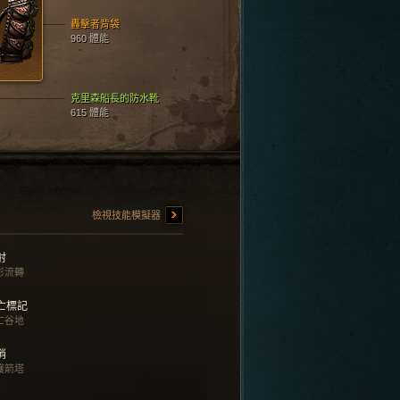
轟擊者背袋
960 體能
克里森船長的防水靴
615 體能
檢視技能模擬器
射
影流轉
亡標記
亡谷地
哨
護箭塔