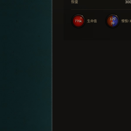
恢復
30
125
776k
生命值
憎恨/
39