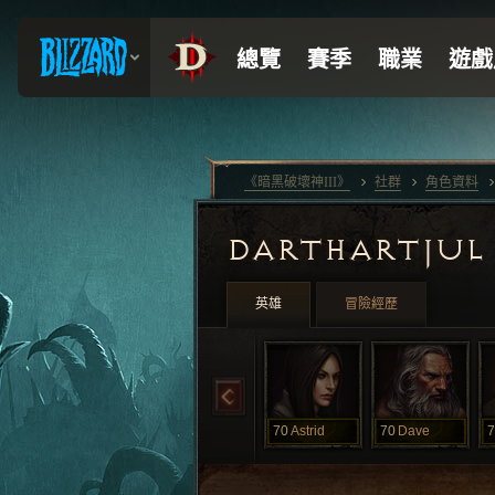
《暗黑破壞神III》
社群
角色資料
DARTHARTJU
英雄
冒險經歷
70
Astrid
70
Dave
7