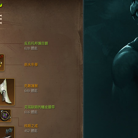
E
反烏托邦護目鏡
628 體能
逝水年華
死敵護腕
649 體能
克瑞歐姆的鱷皮腰帶
616 體能
核眼之戒
452 體能