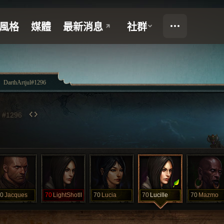
DarthArtjul#1296
L
#1296
0
Jacques
70
LightShotII
70
Lucia
70
Lucille
70
Mazmo