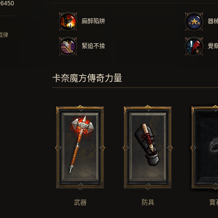
06450
麻醉陷阱
器
 戒律
緊追不捨
覺
卡奈魔方傳奇力量
武器
防具
寶