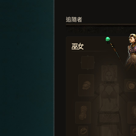
追隨者
巫女