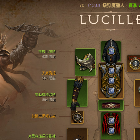
70
（4,338）
賽季
級狩魔獵人
-
LUCILL
機械化肩鎧
635 體能
天鷹胸鎧
567 體能
氣動機械臂鎧
894 體能
黃道之黑曜石戒
克里森船長的推褲