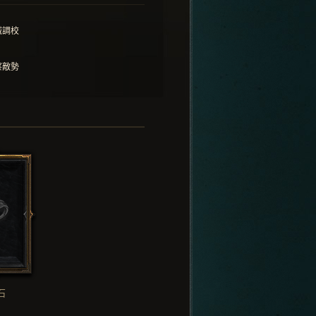
械調校
察敵勢
石