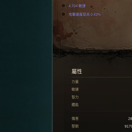
4,704 敏捷
攻擊速度提高 0.43%
屬性
力量
敏捷
智力
體能
傷害
2
堅韌
917