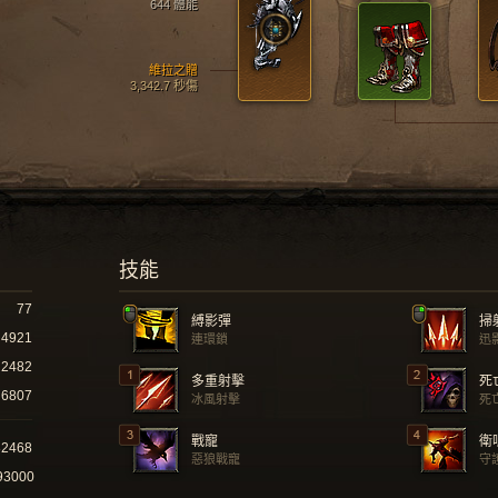
644 體能
維拉之贈
3,342.7 秒傷
技能
77
縛影彈
掃
4921
連環鎖
迅
2482
多重射擊
死
6807
冰風射擊
死
戰寵
衛
82468
惡狼戰寵
守
93000