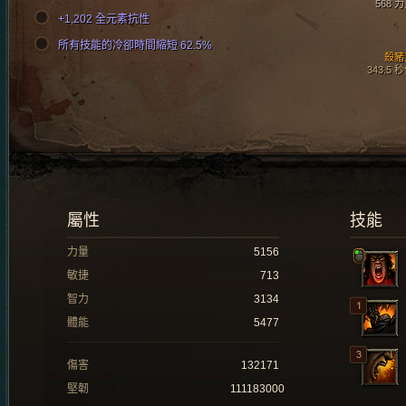
568 
+1,202 全元素抗性
所有技能的冷卻時間縮短 62.5%
殺豬
343.5 
屬性
技能
力量
5156
敏捷
713
智力
3134
體能
5477
傷害
132171
堅韌
111183000