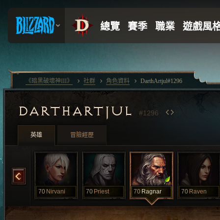
《暗黑破壞神III》
社群
角色資料
DarthArtjul#1296
DARTHARTJUL
#1296
英雄
冒險經歷
Nimrod
70
Nirvani
70
Priest
70
Ragnar
70
Raven