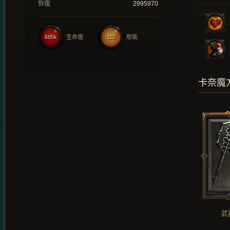
恢復
2995970
685k
生命值
112
怒氣
卡奈魔
武