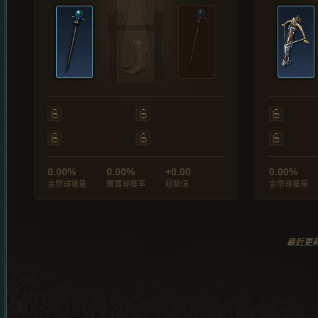
0.00%
0.00%
+0.00
0.00%
金幣尋獲量
魔寶尋獲率
經驗值
金幣尋獲量
最近更新於 