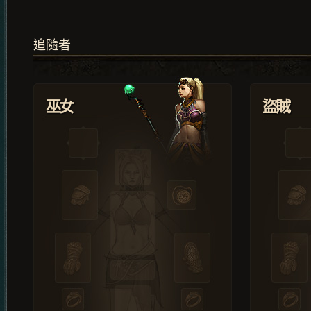
追隨者
巫女
盜賊