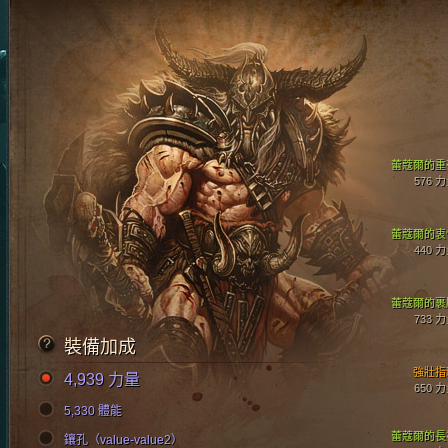
蕾蔻爾的重
576 
蕾蔻爾的衷
440 
蕾蔻爾的裹
733 
裝備加成
強壯指
4,939 力量
650 
5,330 體能
蕾蔻爾的長
鑲孔（value-value2）