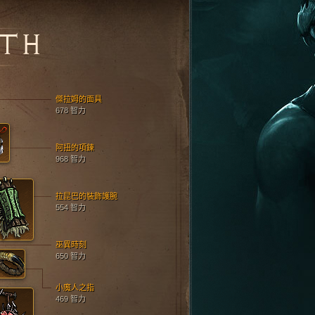
TH
傑拉姆的面具
678 智力
阿扭的項鍊
968 智力
拉昆巴的裝飾護腕
554 智力
巫異時刻
650 智力
小魔人之指
469 智力