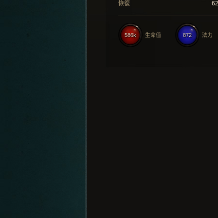
恢復
6
586k
生命值
872
法力