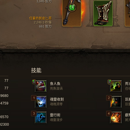
1,045 智力
任霍的剝皮匕首
2,246.3 秒傷
661 智力
技能
77
食人魚
死
77
兇魚漩渦
召
9680
魂靈收割
巨
4759
魂魄凋零
巨
靈行術
獻
66570
魂靈漫步
屍
02300