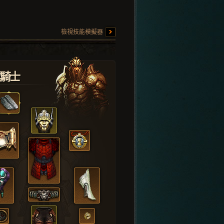
檢視技能模擬器
堂騎士