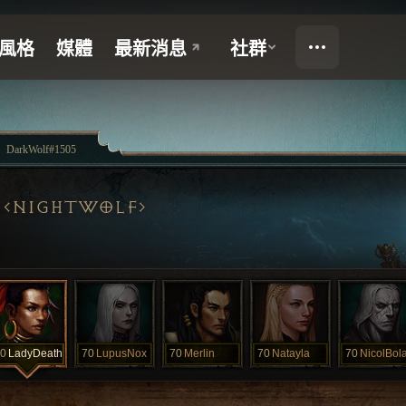
DarkWolf#1505
NIGHTWOLF
0
LadyDeath
70
LupusNox
70
Merlin
70
Natayla
70
NicolBol