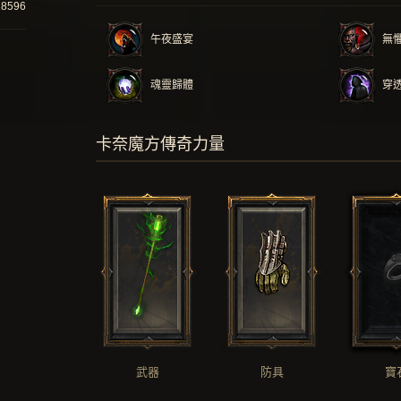
28596
午夜盛宴
無
魂靈歸體
穿
卡奈魔方傳奇力量
武器
防具
寶