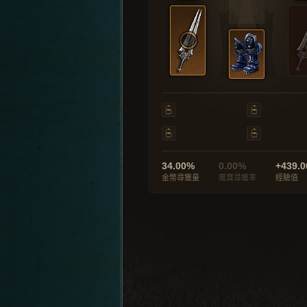
34.00%
0.00%
+439.0
金幣尋獲量
魔寶尋獲率
經驗值