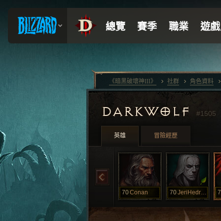
《暗黑破壞神III》
社群
角色資料
DARKWOLF
#1505
英雄
冒險經歷
70
Conan
70
JeriHedron
7