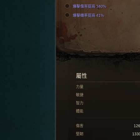
爆擊傷害提高 340%
爆擊機率提高 41%
屬性
力量
敏捷
智力
體能
傷害
12
堅韌
133