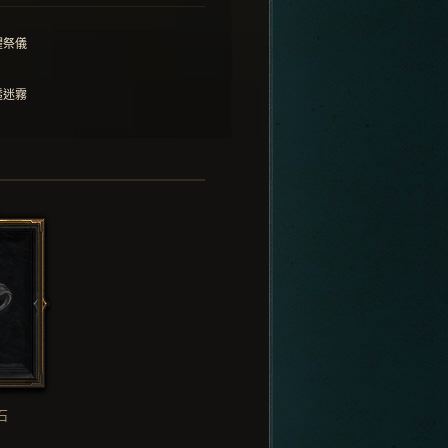
懼祭儀
透迷霧
石