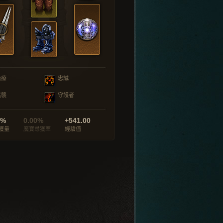
治療
忠誠
猛襲
守護者
0%
0.00%
+541.00
獲量
魔寶尋獲率
經驗值