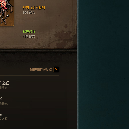
舒可拉妮的勝利
964 智力
獄牙護脛
650 智力
檢視技能模擬器
亡之壁
魂喚靈
屍
靈惡屍
祭
犬之怒