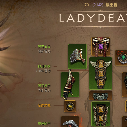
70
（2,142）
級巫醫
LADYDEA
獄牙披肩
597 智力
獄牙外衣
1,486 智力
獄牙護手
741 智力
空虛之戒
獄牙腿甲