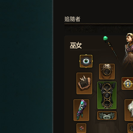
追隨者
巫女